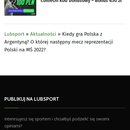
ComeOn kod bonusowy – Bonus 450 zł
Lubsport
»
Aktualności
»
Kiedy gra Polska z
Argentyną? O której następny mecz reprezentacji
Polski na MŚ 2022?
PUBLIKUJ NA LUBSPORT
Interesujesz się sportem i chciałbyś podzielić się swoimi
opiniami?