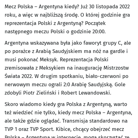
Mecz Polska – Argentyna kiedy? Już 30 listopada 2022
roku, a więc w najbliższą środę. O której godzinie gra
reprezentacja Polski z Argentyną? Początek
następnego meczu Polski o godzinie 20:00.
Argentyna wskazywana była jako faworyt grupy C, ale
po porażce z Arabią Saudyjskiem ma nóż na gardle i
musi pokonać Meksyk. Reprezentacja Polski
zremisowała z Meksykiem na inaugurację Mistrzostw
Świata 2022. W drugim spotkaniu, biało-czerwoni po
nerwowym meczu ograli 2:0 Arabię Saudyjską. Gole
zdobyli Piotr Zieliński i Robert Lewandowski.
Skoro wiadomo kiedy gra Polska z Argentyną, warto
też wiedzieć nie tylko, kiedy mecz Polska – Argentyna,
ale także gdzie oglądać. Transmisja standardowo na
TVP 1 oraz TVP Sport. Kibice, chcący obejrzeć mecz
Polska – Argentyna w internecie, mogą skorzystać ze