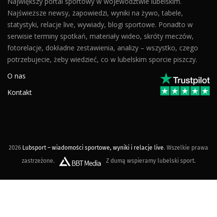
Największy portal sportowy w województwie lubelskim.
Najświeższe newsy, zapowiedzi, wyniki na żywo, tabele,
statystyki, relacje live, wywiady, blogi sportowe. Ponadto w
serwisie terminy spotkań, materiały wideo, skróty meczów,
fotorelacje, dokładne zestawienia, analizy – wszystko, czego
potrzebujecie, żeby wiedzieć, co w lubelskim sporcie piszczy.
O nas
Kontakt
2026
Lubsport – wiadomości sportowe, wyniki i relacje live
. Wszelkie prawa
zastrzeżone.
Z dumą wspieramy lubelski sport.