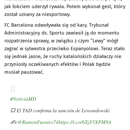
jak łokciem uderzył rywala. Potem wykonał gest, który
został uznany za niesportowy.
FC Barcelona odwoływała się od kary. Trybunał
Administracyjny ds. Sportu zawiesił ją do momentu
rozpatrzenia sprawy, w związku z czym “Lewy” mógł
zagrać w sylwestra przeciwko Espanyolowi. Teraz stało
się jednak jasne, że ruchy katalońskich działaczy nie
przyniosły oczekiwanych efektów i Polak będzie
musiał pauzować.
#NoticiaMD
💥 El TAD confirma la sanción de Lewandowski
✍️
@RamonFuentes74
https://t.co/6XjY5XPM8A