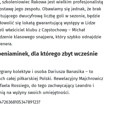
 szkoleniowiec Rakowa jest wielkim profesjonalistą
ostawę jego zespołu. Obawiamy się jednak, że brak
ującego dwucyfrową liczbę goli w sezonie, będzie
owolić się lokatą gwarantującą występy w Lidze
eli właściciel klubu z Częstochowy – Michał
dzenie klasowego snajpera, który szybko odnajdzie
enera.
eniaminek, dla którego zbyt wcześnie
 zgrany kolektyw i osoba Dariusza Banasika – to
h całej piłkarskiej Polski. Rewelacyjny Majchrowicz
ela Rossiego, do tego zachwycający Leandro i
enią na wyżyny swoich umiejętności.
1472636810534789123?