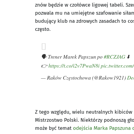
znów będzie w czołówce ligowej tabeli. S
pozwala mu na umiejętne szafowanie siłam
budujący klub na zdrowych zasadach to coś,
często.
🗣️ Trener Marek Papszun po
#RCZJAG
⬇️
👉
https://t.co/i2v7PwaN8i
pic.twitter.c
— Raków Częstochowa (@Rakow1921)
De
Z tego względu, wielu neutralnych kibicó
Mistrzostwo Polski. Niektórzy podnoszą gł
może być temat
odejścia Marka Papszuna d