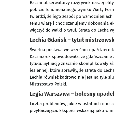
Baczni obserwatorzy rozgrywek naszej elit
pobicie fenomenalnego wyniku Warty Pozna
twierdzi, że jego zespół po wzmocnieniach 
temu wiarę i choć szanujemy dokonania ek
włączyć do walki o tytuł. Strata do Lecha 
Lechia Gdańsk – tytuł mistrzowsk
Świetna postawa we wrześniu i październik
Kaczmarek spowodowała, że gdańszczanie z
tytułu. Sytuację znacznie skomplikowały a
jesiennej, które sprawiły, że strata do Lec
Lechia również kadrowo nie jest na tyle sil
Mistrzostwo Polski.
Legia Warszawa – bolesny upade
Liczba problemów, jakie w ostatnich miesią
przytłaczająca. Eksperci wskazują jako win