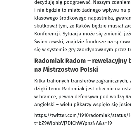
decydują się podgrzewać. Naszym zdaniem,
i nie będzie to miało żadnego wpływu na p
klasowego środkowego napastnika, gwarant
skutkował tym, że Raków będzie musiał zad
Konferencji. Sytuacja może się zmienić, jeż
Świerczewski, znajdzie fundusze na sprowa
się w systemie gry zaordynowanym przez tr
Radomiak Radom – rewelacyjny b
na Mistrzostwo Polski
Kilka trafionych transferów zagranicznych,
dzięki temu Radomiak jest obecnie na ustac
w bramce, pewna defensywa pod wodzą Rafa
Angielski – wielu piłkarzy wspięło się jesi
https://twitter.com/1910radomiak/status/
t=bZ9WJohbVj7DJChWYpnzNA&s=19