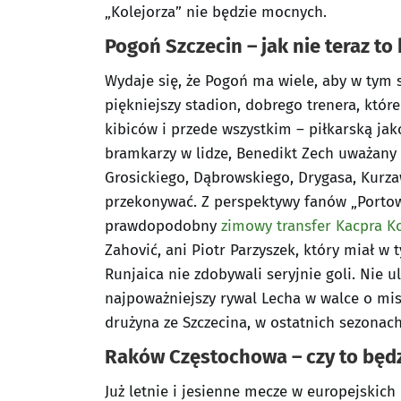
„Kolejorza” nie będzie mocnych.
Pogoń Szczecin – jak nie teraz to
Wydaje się, że Pogoń ma wiele, aby w tym 
piękniejszy stadion, dobrego trenera, któ
kibiców i przede wszystkim – piłkarską jak
bramkarzy w lidze, Benedikt Zech uważany 
Grosickiego, Dąbrowskiego, Drygasa, Kurza
przekonywać. Z perspektywy fanów „Portow
prawdopodobny
zimowy transfer Kacpra K
Zahović, ani Piotr Parzyszek, który miał w
Runjaica nie zdobywali seryjnie goli. Nie u
najpoważniejszy rywal Lecha w walce o mi
drużyna ze Szczecina, w ostatnich sezonach
Raków Częstochowa – czy to będz
Już letnie i jesienne mecze w europejskich