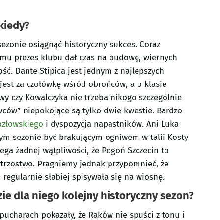
 kiedy?
sezonie osiągnąć historyczny sukces. Coraz
remu prezes klubu dał czas na budowę, wiernych
ość. Dante Stipica jest jednym z najlepszych
jest za czołówkę wśród obrońców, a o klasie
wy czy Kowalczyka nie trzeba nikogo szczególnie
ców” niepokojące są tylko dwie kwestie. Bardzo
ozłowskiego
i dyspozycja napastników. Ani Luka
 tym sezonie być brakującym ogniwem w talii Kosty
lega żadnej wątpliwości, że Pogoń Szczecin to
strzostwo. Pragniemy jednak przypomnieć, że
 regularnie słabiej spisywała się na wiosnę.
ie dla niego kolejny historyczny sezon?
 pucharach pokazały, że Raków nie spuści z tonu i