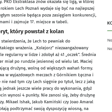
y. PKO Ekstraklasa znów okazała się ligą, w której
 rokiem Lech Poznań wydaje się być na najlepszej
iegłym sezonie będąca poza zasięgiem konkurencji,
mami i zajmuje 17. miejsce w tabeli.
K
yt, który powstał z kolan
No
stwierdzenia, że Lech to pewniak do
 takiego wrażenia. „Kolejorz” niezaangażowany
No
e regularny w lidze i zdobył aż 41 „oczek”. Średnia
er miał po rundzie jesiennej od wielu lat. Maciej
rającą drużynę, wolną od większych wahań formy.
awa w wyjazdowych meczach z Górnikiem Łęczna i
 nie nad tym czy Lech sięgnie po tytuł, lecz z jaką
ą jednak jeszcze wiele pracy do wykonania, gdyż
cin wynosi 4 punkty. Nie zanosi się, żeby drużynę
zy. Mikael Ishak, Jakub Kamiński czy Joao Amaral
zdołają podtrzymać swoją dyspozycję wiosną, na