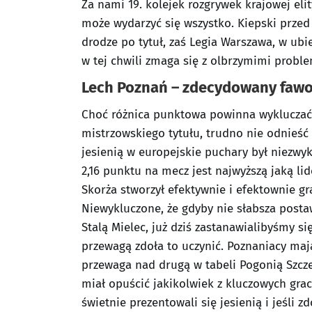
Za nami 19. kolejek rozgrywek krajowej elit
może wydarzyć się wszystko. Kiepski przed
drodze po tytuł, zaś Legia Warszawa, w ub
w tej chwili zmaga się z olbrzymimi proble
Lech Poznań – zdecydowany fawor
Choć różnica punktowa powinna wykluczać 
mistrzowskiego tytułu, trudno nie odnieść
jesienią w europejskie puchary był niezwykl
2,16 punktu na mecz jest najwyższą jaką lid
Skorża stworzył efektywnie i efektownie g
Niewykluczone, że gdyby nie słabsza post
Stalą Mielec, już dziś zastanawialibyśmy się
przewagą zdoła to uczynić. Poznaniacy maj
przewaga nad drugą w tabeli Pogonią Szcze
miał opuścić jakikolwiek z kluczowych grac
świetnie prezentowali się jesienią i jeśli 