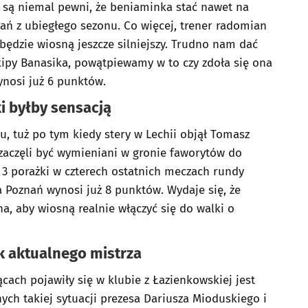
y są niemal pewni, że beniaminka stać nawet na
ń z ubiegłego sezonu. Co więcej, trener radomian
będzie wiosną jeszcze silniejszy. Trudno nam dać
ipy Banasika, powątpiewamy w to czy zdoła się ona
wynosi już 6 punktów.
i byłby sensacją
u, tuż po tym kiedy stery w Lechii objął Tomasz
aczęli być wymieniani w gronie faworytów do
ż 3 porażki w czterech ostatnich meczach rundy
ha Poznań wynosi już 8 punktów. Wydaje się, że
na, aby wiosną realnie włączyć się do walki o
k aktualnego mistrza
cach pojawiły się w klubie z Łazienkowskiej jest
nych takiej sytuacji prezesa Dariusza Mioduskiego i