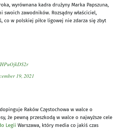
zeroka, wyrównana kadra drużyny Marka Papszuna,
i swoich zawodników. Rozsądny właściciel,
 co w polskiej piłce ligowej nie zdarza się zbyt
om/HPuOjkDS2r
cember 19, 2021
w dopinguje Raków Częstochowa w walce o
osy, że pewną przeszkodą w walce o najwyższe cele
o Legii
Warszawa, który media co jakiś czas