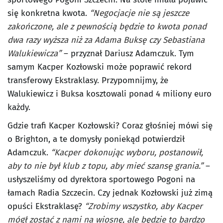
się konkretna kwota.
“Negocjacje nie są jeszcze
zakończone, ale z pewnością będzie to kwota ponad
dwa razy wyższa niż za Adama Buksę czy Sebastiana
Walukiewicza”
– przyznał Dariusz Adamczuk. Tym
samym Kacper Kozłowski może poprawić rekord
transferowy Ekstraklasy. Przypomnijmy, że
Walukiewicz i Buksa kosztowali ponad 4 miliony euro
każdy.
Gdzie trafi Kacper Kozłowski? Coraz głośniej mówi się
o Brighton, a te domysły poniekąd potwierdził
Adamczuk.
“Kacper dokonując wyboru, postanowił,
aby to nie był klub z topu, aby mieć szansę grania.”
–
usłyszeliśmy od dyrektora sportowego Pogoni na
łamach Radia Szczecin. Czy jednak Kozłowski już zimą
opuści Ekstraklasę?
“Zrobimy wszystko, aby Kacper
mógł zostać z nami na wiosnę, ale będzie to bardzo