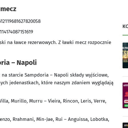
 mecz
612119681627820058
K
114174087151619
ski na ławce rezerwowych. Z ławki mecz rozpocznie
ia – Napoli
ć na starcie Sampdoria – Napoli składy wyjściowe,
ch jedenastkach, które naszym zdaniem wyglądają
lla, Murillo, Murru – Vieira, Rincon, Leris, Verre,
renzo, Rrahmani, Min-Jae, Rui – Anguissa, Lobotka,