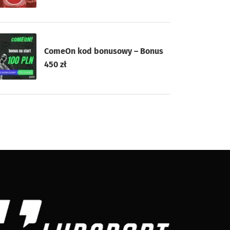
ComeOn kod bonusowy – Bonus
450 zł