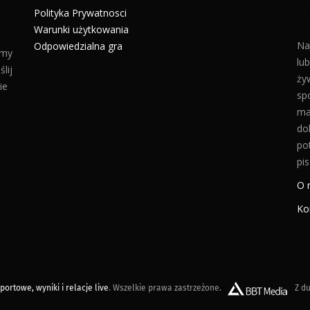
Polityka Prywatnosci
Warunki użytkowania
Na
Odpowiedzialna gra
amy
lu
lij
żyw
ie
sp
ma
do
po
pis
O 
Ko
ortowe, wyniki i relacje live
. Wszelkie prawa zastrzeżone.
Z du