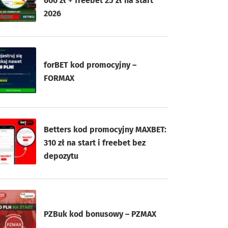
600 zł + freebet 25 zł na start
2026
forBET kod promocyjny –
FORMAX
Betters kod promocyjny MAXBET:
310 zł na start i freebet bez
depozytu
PZBuk kod bonusowy – PZMAX