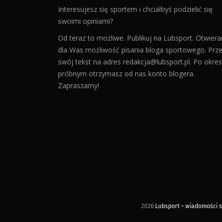
Interesujesz się sportem i chciałbyś podzielić się
swoimi opiniami?
Od teraz to możliwe. Publikuj na Lubsport. Otwier
dla Was możliwość pisania bloga sportowego. Prześ
swój tekst na adres
redakcja@lubsport.pl
. Po okres
próbnym otrzymasz od nas konto blogera.
Zapraszamy!
2026
Lubsport – wiadomości sp