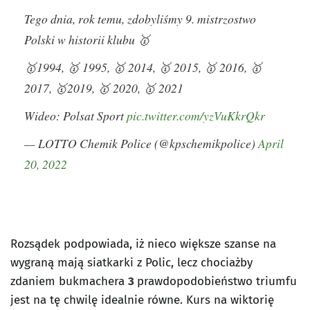
Tego dnia, rok temu, zdobyliśmy 9. mistrzostwo
Polski w historii klubu 🥇
🥇1994, 🥇 1995, 🥇 2014, 🥇 2015, 🥇 2016, 🥇
2017, 🥇2019, 🥇 2020, 🥇 2021
Wideo: Polsat Sport
pic.twitter.com/yzVuKkrQkr
— LOTTO Chemik Police (@kpschemikpolice)
April
20, 2022
Rozsądek podpowiada, iż nieco większe szanse na
wygraną mają siatkarki z Polic, lecz chociażby
zdaniem bukmachera
3
prawdopodobieństwo triumfu
jest na tę chwilę idealnie równe. Kurs na wiktorię