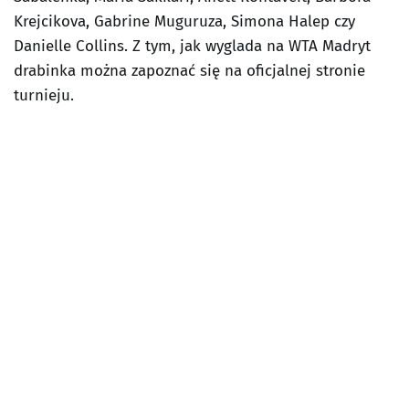
Krejcikova, Gabrine Muguruza, Simona Halep czy
Danielle Collins. Z tym, jak wyglada na WTA Madryt
drabinka można zapoznać się na oficjalnej stronie
turnieju.