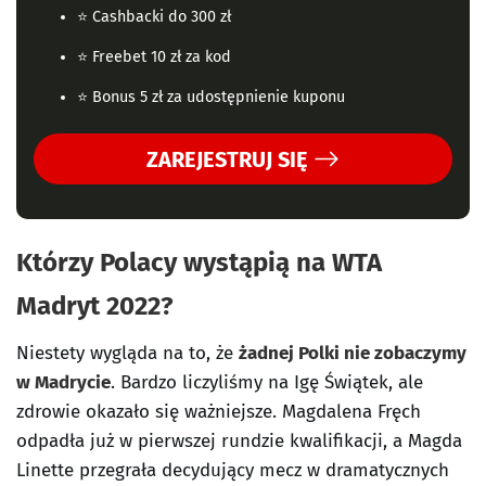
⭐ Cashbacki do 300 zł
g
⭐ Freebet 10 zł za kod
⭐ Bonus 5 zł za udostępnienie kuponu
ZAREJESTRUJ SIĘ
Którzy Polacy wystąpią na WTA
Madryt 2022?
Niestety wygląda na to, że
żadnej Polki nie zobaczymy
w Madrycie
. Bardzo liczyliśmy na Igę Świątek, ale
zdrowie okazało się ważniejsze. Magdalena Fręch
odpadła już w pierwszej rundzie kwalifikacji, a Magda
Linette przegrała decydujący mecz w dramatycznych