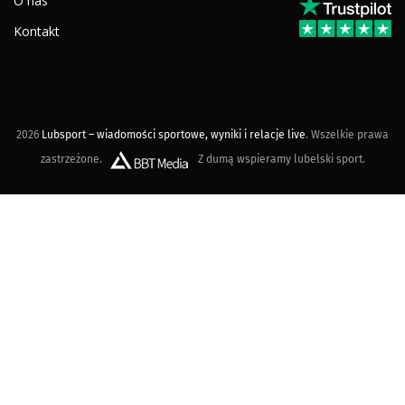
O nas
Kontakt
2026
Lubsport – wiadomości sportowe, wyniki i relacje live
. Wszelkie prawa
zastrzeżone.
Z dumą wspieramy lubelski sport.