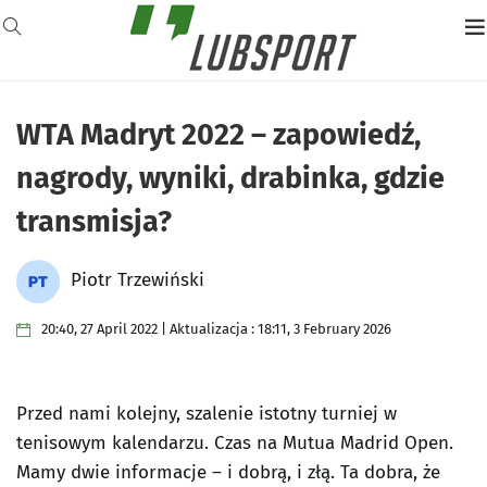
WTA Madryt 2022 – zapowiedź,
nagrody, wyniki, drabinka, gdzie
transmisja?
Piotr Trzewiński
20:40, 27 April 2022 | Aktualizacja : 18:11, 3 February 2026
Przed nami kolejny, szalenie istotny turniej w
tenisowym kalendarzu. Czas na Mutua Madrid Open.
Mamy dwie informacje – i dobrą, i złą. Ta dobra, że