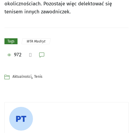
okolicznościach. Pozostaje więc delektować się
tenisem innych zawodniczek.
WTA Madryt
Tags
972
,
Aktualności
Tenis