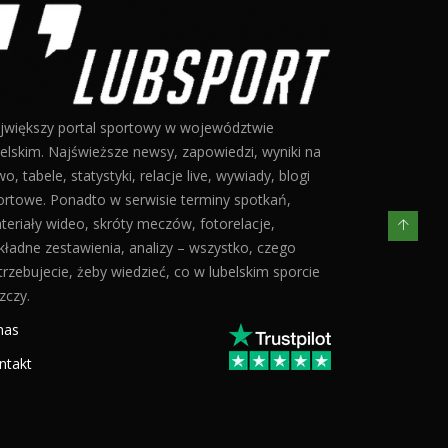
jwiększy portal sportowy w województwie
belskim. Najświeższe newsy, zapowiedzi, wyniki na
o, tabele, statystyki, relacje live, wywiady, blogi
ortowe. Ponadto w serwisie terminy spotkań,
teriały wideo, skróty meczów, fotorelacje,
kładne zestawienia, analizy – wszystko, czego
trzebujecie, żeby wiedzieć, co w lubelskim sporcie
zczy.
nas
ntakt