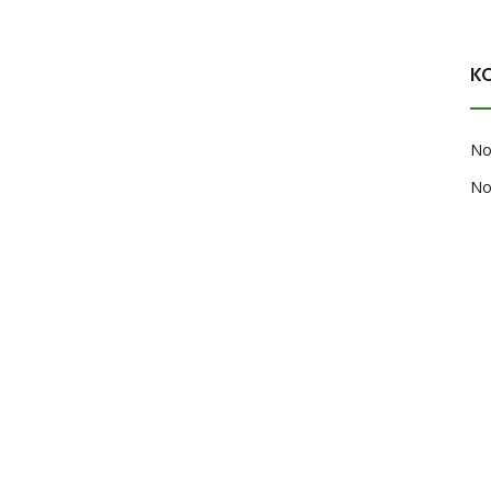
K
No
No