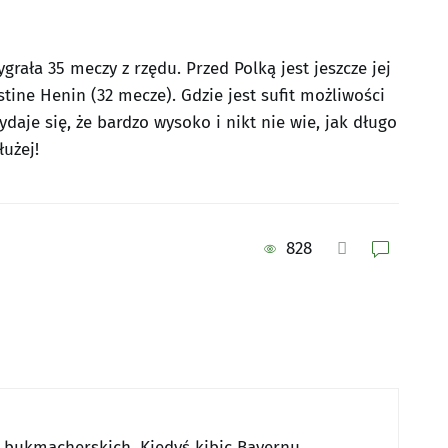
grała 35 meczy z rzędu. Przed Polką jest jeszcze jej
stine Henin (32 mecze). Gdzie jest sufit możliwości
daje się, że bardzo wysoko i nikt nie wie, jak długo
użej!
828
w bukmacherskich. Kiedyś kibic Bayernu