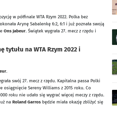
ozycję w półfinale WTA Rzym 2022. Polka bez
konała Arynę Sabalenkę 6:2, 6:1 i już poznała swoją
ie
Ons Jabeur
. Świątek wygrała 27. mecz z rzędu i
ę tytułu na WTA Rzym 2022 i
beur
.
rała swój 27. mecz z rzędu. Kapitalna passa Polki
e osiągnięcie Sereny Williams z 2015 roku. Co
 2000 roku nie udało się wygrać więcej meczy z rzędu.
 już na
Roland Garros
będzie miała okazję zbliżyć się