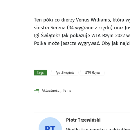
Ten póki co dierży Venus Williams, która wy
siostra Serena (34 wygrane z rzędu) oraz Ju
Igi Świątek? Jak pokazuje WTA Rzym 2022 wy
Polka może jeszcze wygrywać. Oby jak najdł
Iga Świątek
WTA Rzym
Tags
,
Aktualności
Tenis
Piotr Trzewiński
Wielki fan sportu i zakładó