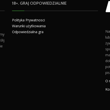
18+. GRAJ ODPOWIEDZIALNIE
Polityka Prywatnosci
Warunki użytkowania
Na
Odpowiedzialna gra
amy
lu
lij
żyw
ie
sp
ma
do
po
pis
O 
Ko