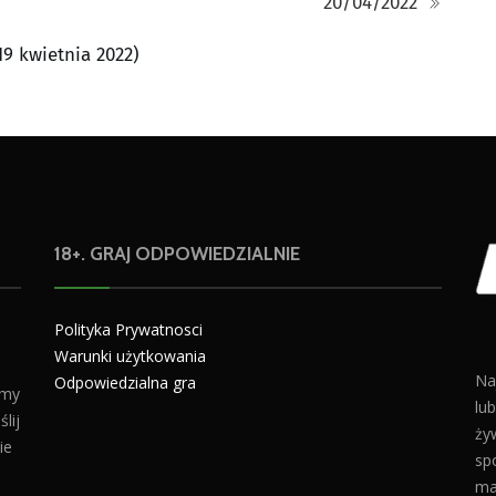
20/04/2022
19 kwietnia 2022)
18+. GRAJ ODPOWIEDZIALNIE
Polityka Prywatnosci
Warunki użytkowania
Na
Odpowiedzialna gra
amy
lu
lij
żyw
ie
sp
ma