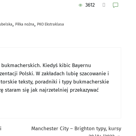
3612
,
,
lubelska
Piłka nożna
PKO Ekstraklasa
w bukmacherskich. Kiedyś kibic Bayernu
entacji Polski. W zakładach lubię szacowanie i
utorskie teksty, poradniki i typy bukmacherskie
ę staram się jak najrzetelniej przekazywać
i
Manchester City – Brighton typy, kursy