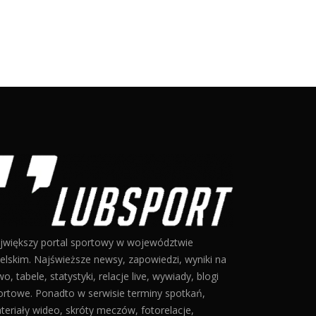
jwiększy portal sportowy w województwie
belskim. Najświeższe newsy, zapowiedzi, wyniki na
o, tabele, statystyki, relacje live, wywiady, blogi
ortowe. Ponadto w serwisie terminy spotkań,
teriały wideo, skróty meczów, fotorelacje,