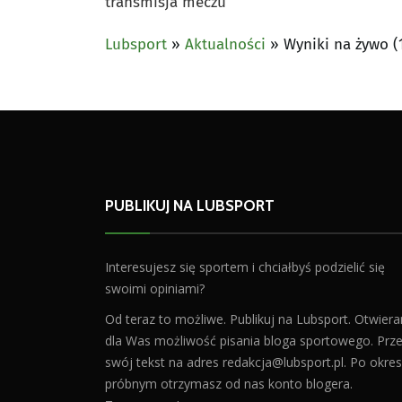
transmisja meczu
Lubsport
»
Aktualności
»
Wyniki na żywo (
PUBLIKUJ NA LUBSPORT
Interesujesz się sportem i chciałbyś podzielić się
swoimi opiniami?
Od teraz to możliwe. Publikuj na Lubsport. Otwier
dla Was możliwość pisania bloga sportowego. Prześ
swój tekst na adres
redakcja@lubsport.pl
. Po okres
próbnym otrzymasz od nas konto blogera.