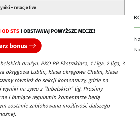
niki – relacje live
K
 OD STS
I OBSTAWIAJ POWYŻSZE MECZE!
No
erz bonus
No
elskich drużyn. PKO BP Ekstraklasa, 1 Liga, 2 liga, 3
 klasa okręgowa Lublin, klasa okręgowa Chełm, klasa
szamy również do sekcji komentarzy, gdzie na
wyniki na żywo z “lubelskich” lig. Prosimy
arne i łamiące regulamin komentarze będą
ym zostanie zablokowana możliwość dalszego
nożnej.