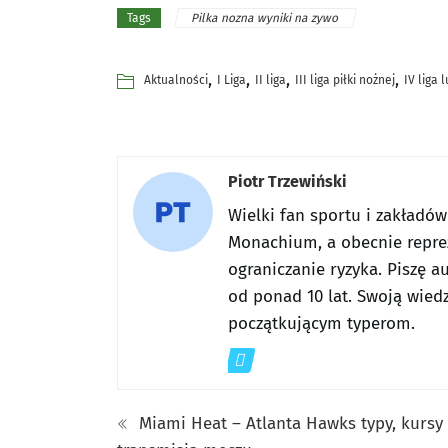
Pilka nozna wyniki na zywo
Tags
,
,
,
,
Aktualności
I Liga
II liga
III liga piłki nożnej
IV liga 
Piotr Trzewiński
Wielki fan sportu i zakładó
Monachium, a obecnie reprez
ograniczanie ryzyka. Piszę a
od ponad 10 lat. Swoją wiedz
początkującym typerom.
Miami Heat – Atlanta Hawks typy, kursy 