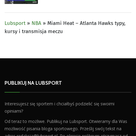
Lubsport
»
NBA
»
Miami Heat – Atlanta Hawks typy,
kursy i transmisja meczu
PUBLIKUJ NA LUBSPORT
Interesujesz się sportem i chciałbyś podzielić się swoimi
opiniami?
Od teraz to możliwe. Publikuj na Lubsport. Otwieramy dla Was
możliwość pisania bloga sportowego. Prześlij swój tekst na
adres
redakcja@lubsport.pl
. Po okresie próbnym otrzymasz od