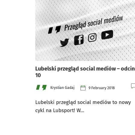
Lubelski przegląd social mediów – odci
10
Krystian Gadaj
9 February 2018
Lubelski przegląd social mediów to nowy
cykl na Lubsport! W…