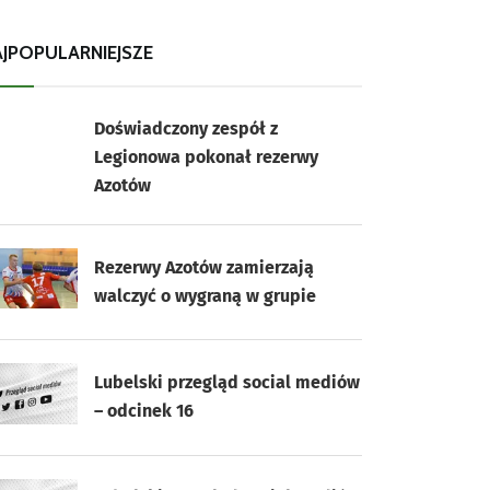
JPOPULARNIEJSZE
Doświadczony zespół z
Legionowa pokonał rezerwy
Azotów
Rezerwy Azotów zamierzają
walczyć o wygraną w grupie
Lubelski przegląd social mediów
– odcinek 16