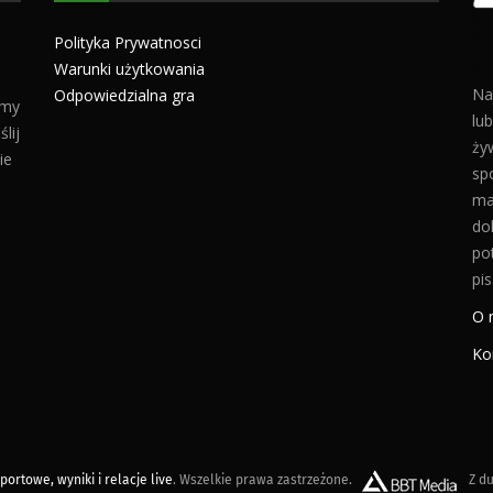
Polityka Prywatnosci
Warunki użytkowania
Na
Odpowiedzialna gra
amy
lu
lij
żyw
ie
sp
ma
do
po
pis
O 
Ko
ortowe, wyniki i relacje live
. Wszelkie prawa zastrzeżone.
Z du