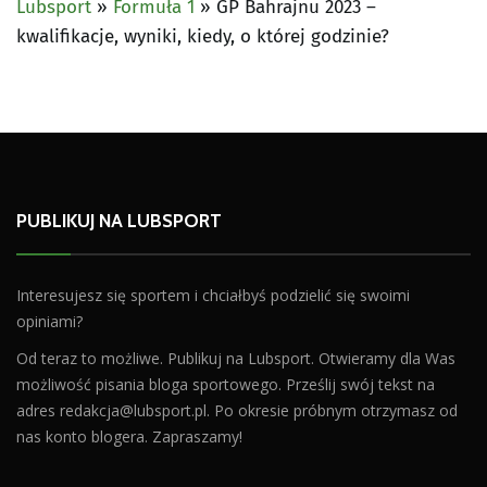
Lubsport
»
Formuła 1
»
GP Bahrajnu 2023 –
kwalifikacje, wyniki, kiedy, o której godzinie?
PUBLIKUJ NA LUBSPORT
Interesujesz się sportem i chciałbyś podzielić się swoimi
opiniami?
Od teraz to możliwe. Publikuj na Lubsport. Otwieramy dla Was
możliwość pisania bloga sportowego. Prześlij swój tekst na
adres
redakcja@lubsport.pl
. Po okresie próbnym otrzymasz od
nas konto blogera. Zapraszamy!