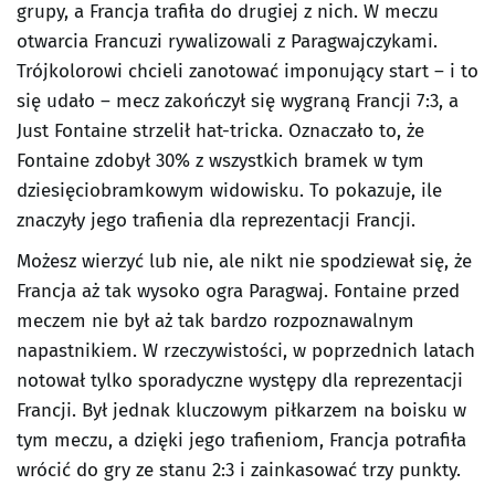
grupy, a Francja trafiła do drugiej z nich. W meczu
otwarcia Francuzi rywalizowali z Paragwajczykami.
Trójkolorowi chcieli zanotować imponujący start – i to
się udało – mecz zakończył się wygraną Francji 7:3, a
Just Fontaine strzelił hat-tricka. Oznaczało to, że
Fontaine zdobył 30% z wszystkich bramek w tym
dziesięciobramkowym widowisku. To pokazuje, ile
znaczyły jego trafienia dla reprezentacji Francji.
Możesz wierzyć lub nie, ale nikt nie spodziewał się, że
Francja aż tak wysoko ogra Paragwaj. Fontaine przed
meczem nie był aż tak bardzo rozpoznawalnym
napastnikiem. W rzeczywistości, w poprzednich latach
notował tylko sporadyczne występy dla reprezentacji
Francji. Był jednak kluczowym piłkarzem na boisku w
tym meczu, a dzięki jego trafieniom, Francja potrafiła
wrócić do gry ze stanu 2:3 i zainkasować trzy punkty.