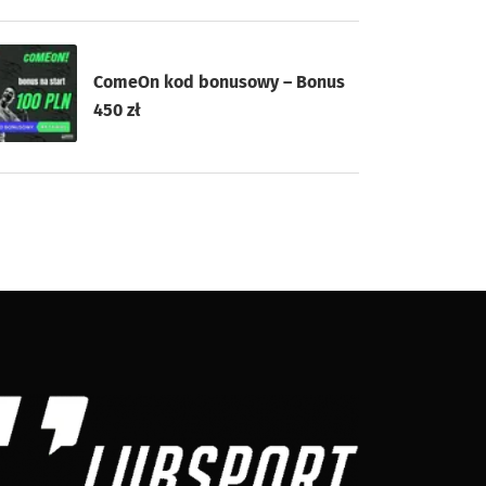
ComeOn kod bonusowy – Bonus
450 zł