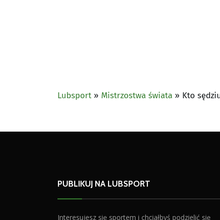
Lubsport
»
Mistrzostwa świata
»
Kto sędzi
PUBLIKUJ NA LUBSPORT
Interesujesz się sportem i chciałbyś podzielić się