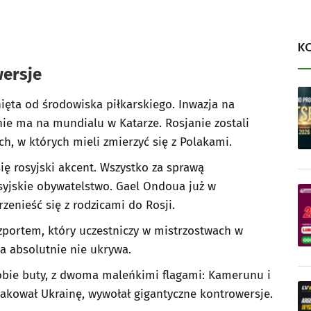
K
ersje
ięta od środowiska piłkarskiego. Inwazja na
nie ma na mundialu w Katarze. Rosjanie zostali
h, w których mieli zmierzyć się z Polakami.
ię rosyjski akcent. Wszystko za sprawą
syjskie obywatelstwo. Gael Ondoua już w
zenieść się z rodzicami do Rosji.
zportem, który uczestniczy w mistrzostwach w
a absolutnie nie ukrywa.
sobie buty, z dwoma maleńkimi flagami: Kamerunu i
atakował Ukrainę, wywołał gigantyczne kontrowersje.