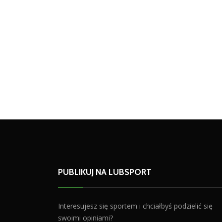
PUBLIKUJ NA LUBSPORT
Interesujesz się sportem i chciałbyś podzielić się
swoimi opiniami?