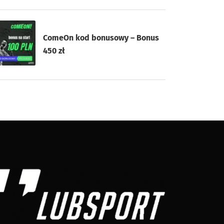
ComeOn kod bonusowy – Bonus
450 zł