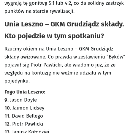
wygrają tę gonitwę 5:1 lub 4:2, co da solidny zastrzyk
punktów na starcie rywalizacji.
Unia Leszno – GKM Grudziądz składy.
Kto pojedzie w tym spotkaniu?
Rzućmy okiem na Unia Leszno – GKM Grudziądz
składy awizowane. Co prawda w zestawieniu “Byków”
pojawił się Piotr Pawlicki, ale wiadomo już, że ze
względu na kontuzję nie weźmie udziału w tym
pojedynku.
Fogo Unia Leszno:
9.
Jason Doyle
10.
Jaimon Lidsey
11.
David Bellego
12.
Piotr Pawlicki
13.
Janusz Kołodziej