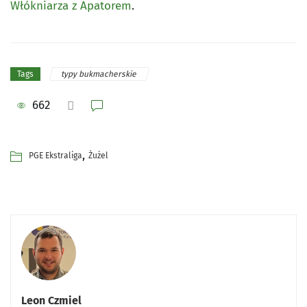
Włókniarza z Apatorem
.
typy bukmacherskie
Tags
662
,
PGE Ekstraliga
Żużel
Leon Czmiel