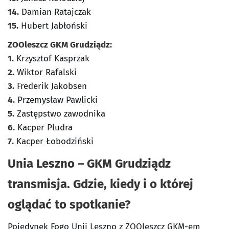
14.
Damian Ratajczak
15.
Hubert Jabłoński
ZOOleszcz GKM Grudziądz:
1.
Krzysztof Kasprzak
2.
Wiktor Rafalski
3.
Frederik Jakobsen
4.
Przemysław Pawlicki
5.
Zastępstwo zawodnika
6.
Kacper Pludra
7.
Kacper Łobodziński
Unia Leszno – GKM Grudziądz
transmisja. Gdzie, kiedy i o której
oglądać to spotkanie?
Pojedynek Fogo Unii Leszno z ZOOleszcz GKM-em