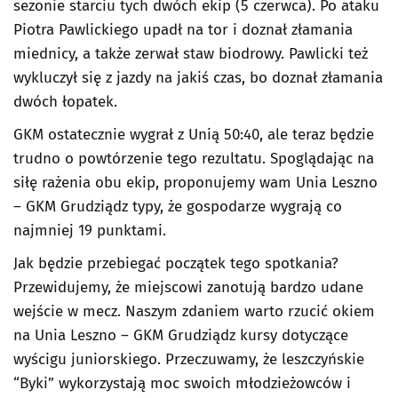
sezonie starciu tych dwóch ekip (5 czerwca). Po ataku
Piotra Pawlickiego upadł na tor i doznał złamania
miednicy, a także zerwał staw biodrowy. Pawlicki też
wykluczył się z jazdy na jakiś czas, bo doznał złamania
dwóch łopatek.
GKM ostatecznie wygrał z Unią 50:40, ale teraz będzie
trudno o powtórzenie tego rezultatu. Spoglądając na
siłę rażenia obu ekip, proponujemy wam Unia Leszno
– GKM Grudziądz typy, że gospodarze wygrają co
najmniej 19 punktami.
Jak będzie przebiegać początek tego spotkania?
Przewidujemy, że miejscowi zanotują bardzo udane
wejście w mecz. Naszym zdaniem warto rzucić okiem
na Unia Leszno – GKM Grudziądz kursy dotyczące
wyścigu juniorskiego. Przeczuwamy, że leszczyńskie
“Byki” wykorzystają moc swoich młodzieżowców i