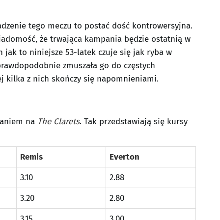
dzenie tego meczu to postać dość kontrowersyjna.
iadomość, że trwająca kampania będzie ostatnią w
 jak to niniejsze 53-latek czuje się jak ryba w
 prawdopodobnie zmuszała go do częstych
j kilka z nich skończy się napomnieniami.
zaniem na
The Clarets
. Tak przedstawiają się kursy
Remis
Everton
3.10
2.88
3.20
2.80
3.15
3.00