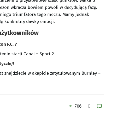
arciem o przysłowiowe sześć punktów. Walka o
y sezon wkracza bowiem powoli w decydującą fazę.
niego triumfatora tego meczu. Mamy jednak
wdę konkretną dawkę emocji.
 użytkowników
on F.C. ?
nie stacji Canal + Sport 2.
tyczkę?
t znajdziecie w akapicie zatytułowanym Burnley –
706