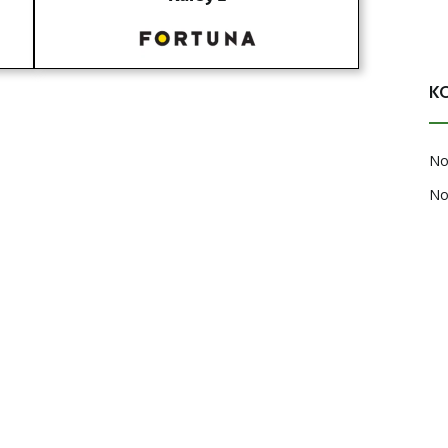
K
No
No