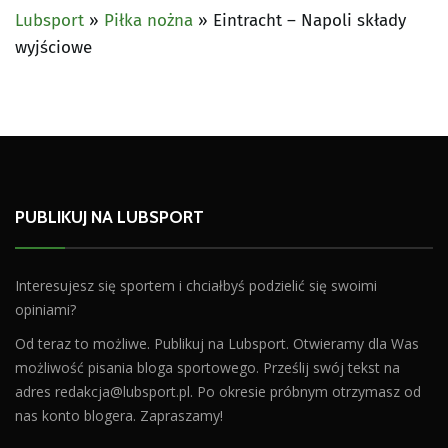
Lubsport
»
Piłka nożna
»
Eintracht – Napoli składy
wyjściowe
PUBLIKUJ NA LUBSPORT
Interesujesz się sportem i chciałbyś podzielić się swoimi
opiniami?
Od teraz to możliwe. Publikuj na Lubsport. Otwieramy dla Was
możliwość pisania bloga sportowego. Prześlij swój tekst na
adres
redakcja@lubsport.pl
. Po okresie próbnym otrzymasz od
nas konto blogera. Zapraszamy!