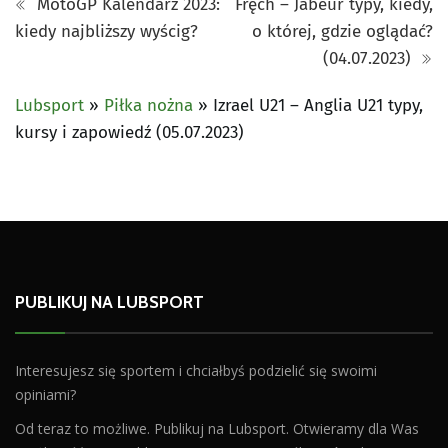
MotoGP Kalendarz 2023:
Fręch – Jabeur typy, kiedy,
kiedy najbliższy wyścig?
o której, gdzie oglądać?
(04.07.2023)
Lubsport
»
Piłka nożna
»
Izrael U21 – Anglia U21 typy,
kursy i zapowiedź (05.07.2023)
PUBLIKUJ NA LUBSPORT
Interesujesz się sportem i chciałbyś podzielić się swoimi
opiniami?
Od teraz to możliwe. Publikuj na Lubsport. Otwieramy dla Was