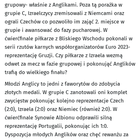
grupowy- właśnie z Anglikami. Poza tą porażka w
grupie C, Izraelczycy zremisowali z Niemcami oraz
ograli Czechów co pozwoliło im zająć 2. miejsce w
grupie i awansować do fazy pucharowej. W
ćwierćfinale piłkarze z Bliskiego Wschodu pokonali w
serii rzutów karnych współorganizatorów Euro 2023-
reprezentację Gruzji. Czy piłkarze z Izraela wezmą
odwet za mecz w fazie grupowej i pokonująć Anglików
trafią do wielkiego finału?
Młodzi Anglicy to jedni z faworytów do zdobycia
złotych medali. W grupie C zanotowali oni komplet
zwycięstw pokonując kolejno reprezentacje Czech
(2:0), Izraela (2:0) oraz Niemiec (również 2:0). W
ćwierćfinale Synowie Albionu odprawili silną
reprezentację Portugalii, pokonując ich 1:0.
Dyspozycja młodych Anglików oraz chęć rewanżu za