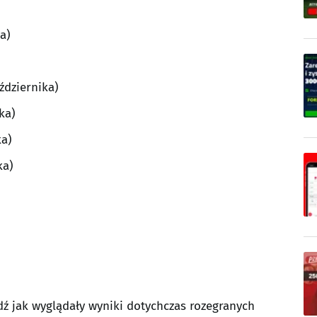
a)
ździernika)
ka)
ka)
ka)
dź jak wyglądały wyniki dotychczas rozegranych