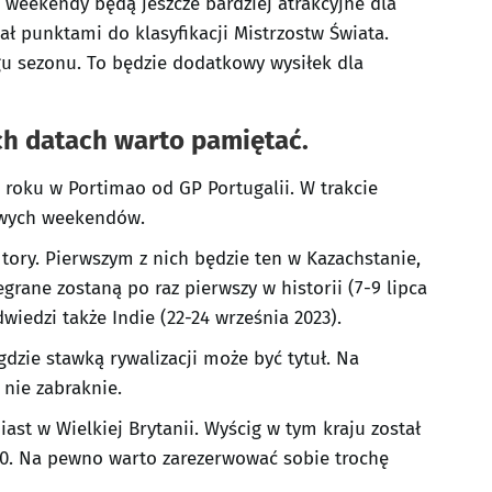
 weekendy będą jeszcze bardziej atrakcyjne dla
ł punktami do klasyfikacji Mistrzostw Świata.
gu sezonu. To będzie dodatkowy wysiłek dla
ch datach warto pamiętać.
 roku w Portimao od GP Portugalii. W trakcie
owych weekendów.
ory. Pierwszym z nich będzie ten w Kazachstanie,
rane zostaną po raz pierwszy w historii (7-9 lipca
wiedzi także Indie (22-24 września 2023).
dzie stawką rywalizacji może być tytuł. Na
nie zabraknie.
ast w Wielkiej Brytanii. Wyścig w tym kraju został
:00. Na pewno warto zarezerwować sobie trochę