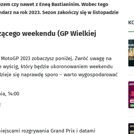
ezem czy nawet z Eneą Bastianinim. Wobec tego
darz na rok 2023. Sezon zakończy się w listopadzie
K
zącego weekendu (GP Wielkiej
z MotoGP 2023 zobaczysz poniżej. Zwróć uwagę na
ście wyścig, który będzie ukoronowaniem weekendu
zadzieje się naprawdę sporo – warto wygospodarować
ia, 14:00
!
iejscami rozgrywania Grand Prix i datami