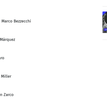
3. Marco Bezzecchi
x Márquez
aro
 Miller
nn Zarco