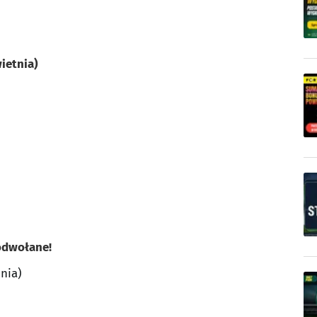
ietnia)
 odwołane!
pnia)