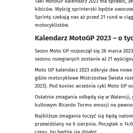
Taki MotoGP kalendarz 2023 ma sprawić, że
kibiców. Wyścig sprinterski będzie owocowa
Sprinty czekają nas aż przed 21 rund w cią
motocyklistów.
Kalendarz MotoGP 2023 – o ty
Sezon Moto GP rozpoczął się 26 marca 2023
sezonu rozegranych zostanie aż 21 wyścig
Moto GP kalendarz 2023 odkryje dwa nowe t
gdzie motocyklowe Mistrzostwa Świata rozeg
2023). Pod koniec września cykl Moto GP od
Ostatnie zmagania odbędą się w Walencji, g
kultowym Ricardo Tormo emocji na pewno 
Najbliższe zmagania toczyć się będą natomi
przewidziany na 6 sierpnia. Początek o 14
czasu, bo będzie się działo!