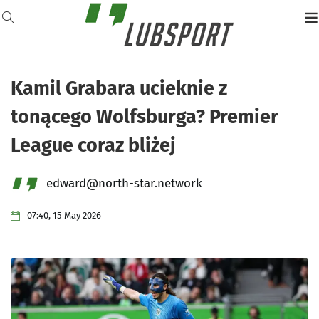
Kamil Grabara ucieknie z
tonącego Wolfsburga? Premier
League coraz bliżej
edward@north-star.network
07:40, 15 May 2026