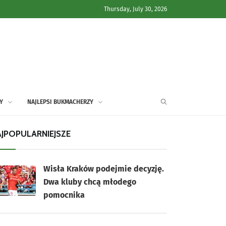
Thursday, July 30, 2026
Y
NAJLEPSI BUKMACHERZY
JPOPULARNIEJSZE
Wisła Kraków podejmie decyzję.
Dwa kluby chcą młodego
pomocnika