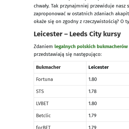
chwały. Tak przynajmniej przewiduje nasz 
zaproponować w ostatnich zdaniach akapitu
okaże się on zgodny z rzeczywistością? O 
Leicester – Leeds City kursy
Zdaniem
legalnych polskich bukmacherów
przedstawiają się następująco:
Bukmacher
Leicester
Fortuna
1.80
STS
1.78
LVBET
1.80
Betclic
1.79
forBET
1.79