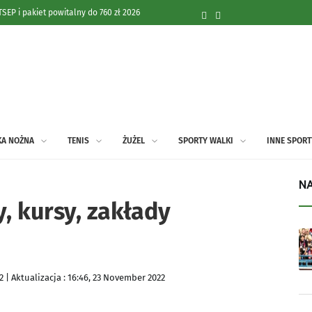
PER: pakiet 255 zł i bonus 300 zł za gola
 Dwa kluby chcą młodego pomocnika
znań ostro do dziennikarza po katastrofie w
zów! Z kim zagra w Lidze Europy?
KA NOŻNA
TENIS
ŻUŻEL
SPORTY WALKI
INNE SPORT
st jednak jeden poważny problem
NA
odejścia. Warunki transferu uzgodnione
y, kursy, zakłady
ru? Zapadła ważna decyzja
2 | Aktualizacja : 16:46, 23 November 2022