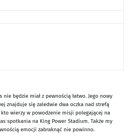
s nie będzie miał z pewnością łatwo. Jego nowy
wej znajduje się zaledwie dwa oczka nad strefą
o kto wierzy w powodzenie misji polegającej na
zas spotkania na King Power Stadium. Także my
pewnością emocji zabraknąć nie powinno.