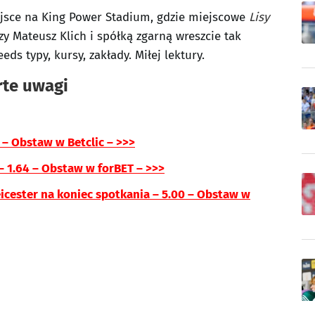
iejsce na King Power Stadium, gdzie miejscowe
Lisy
Czy Mateusz Klich i spółką zgarną wreszcie tak
s typy, kursy, zakłady. Miłej lektury.
rte uwagi
7 – Obstaw w Betclic – >>>
– 1.64 – Obstaw w forBET – >>>
icester na koniec spotkania – 5.00 – Obstaw w