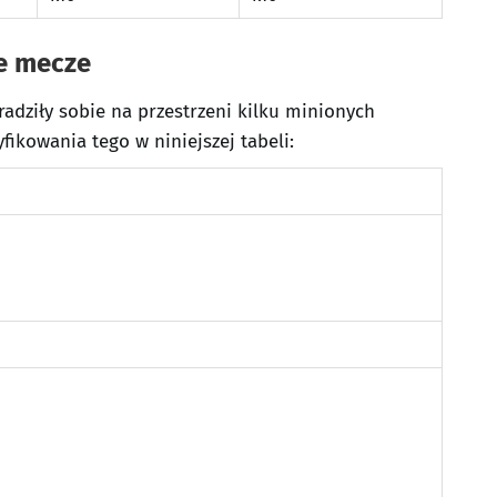
ie mecze
 radziły sobie na przestrzeni kilku minionych
fikowania tego w niniejszej tabeli: