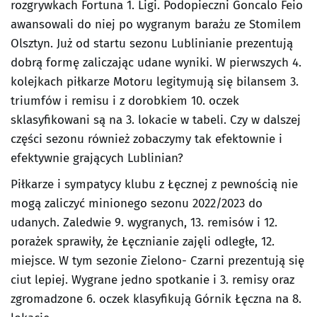
rozgrywkach Fortuna 1. Ligi. Podopieczni Goncalo Feio
awansowali do niej po wygranym barażu ze Stomilem
Olsztyn. Już od startu sezonu Lublinianie prezentują
dobrą formę zaliczając udane wyniki. W pierwszych 4.
kolejkach piłkarze Motoru legitymują się bilansem 3.
triumfów i remisu i z dorobkiem 10. oczek
sklasyfikowani są na 3. lokacie w tabeli. Czy w dalszej
części sezonu również zobaczymy tak efektownie i
efektywnie grających Lublinian?
Piłkarze i sympatycy klubu z Łęcznej z pewnością nie
mogą zaliczyć minionego sezonu 2022/2023 do
udanych. Zaledwie 9. wygranych, 13. remisów i 12.
porażek sprawiły, że Łęcznianie zajęli odległe, 12.
miejsce. W tym sezonie Zielono- Czarni prezentują się
ciut lepiej. Wygrane jedno spotkanie i 3. remisy oraz
zgromadzone 6. oczek klasyfikują Górnik Łęczna na 8.