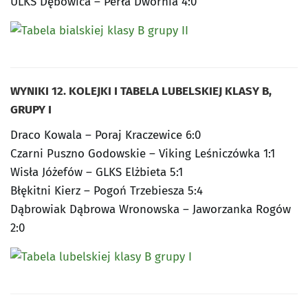
ULKS Dębowica – Perła Dwornia 4:0
WYNIKI 12. KOLEJKI I TABELA LUBELSKIEJ KLASY B,
GRUPY I
Draco Kowala – Poraj Kraczewice 6:0
Czarni Puszno Godowskie – Viking Leśniczówka 1:1
Wisła Jóżefów – GLKS Elżbieta 5:1
Błękitni Kierz – Pogoń Trzebiesza 5:4
Dąbrowiak Dąbrowa Wronowska – Jaworzanka Rogów
2:0