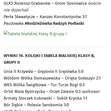
GLKS Roskosz-Grabanów – Grom Sosnowica
Goście
nie dojechali
Perła Sławatycze – Kanzas Konstantynów 3:1
Pauzowała
Młodzieżówka Radzyń Podlaski
WYNIKI 16. KOLEJKI I TABELA BIALSKIEJ KLASY B,
GRUPY II
Unia II Krzywda – Gręzovia II Gręzówka 5:0
Wóldom Wólka Domaszewska – Orlęta Gołaszyn 2:1
WKS Wólka Świątkowa – Tur Turze Rogi 0:3
Orlik Wola Bystrzycka – Orzeł Zalesie 0:3
walkower
Armaty Stoczek Łukowski – Sokół Krynka 1:1
Bór Dąbie – Polesie Serokomla 3:0