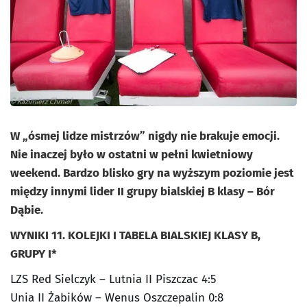
W „ósmej lidze mistrzów” nigdy nie brakuje emocji.
Nie inaczej było w ostatni w pełni kwietniowy
weekend. Bardzo blisko gry na wyższym poziomie jest
między innymi lider II grupy bialskiej B klasy – Bór
Dąbie.
WYNIKI 11. KOLEJKI I TABELA BIALSKIEJ KLASY B,
GRUPY I*
LZS Red Sielczyk – Lutnia II Piszczac 4:5
Unia II Żabików – Wenus Oszczepalin 0:8