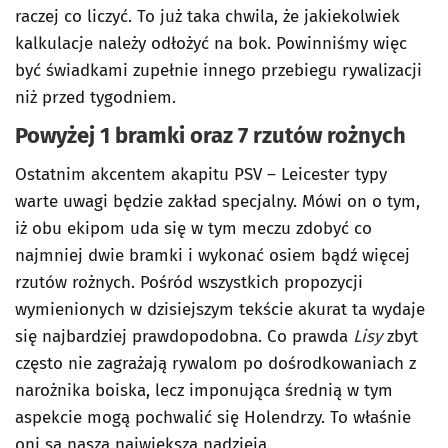
raczej co liczyć. To już taka chwila, że jakiekolwiek
kalkulacje należy odłożyć na bok. Powinniśmy więc
być świadkami zupełnie innego przebiegu rywalizacji
niż przed tygodniem.
Powyżej 1 bramki oraz 7 rzutów rożnych
Ostatnim akcentem akapitu PSV – Leicester typy
warte uwagi będzie zakład specjalny. Mówi on o tym,
iż obu ekipom uda się w tym meczu zdobyć co
najmniej dwie bramki i wykonać osiem bądź więcej
rzutów rożnych. Pośród wszystkich propozycji
wymienionych w dzisiejszym tekście akurat ta wydaje
się najbardziej prawdopodobna. Co prawda
Lisy
zbyt
często nie zagrażają rywalom po dośrodkowaniach z
narożnika boiska, lecz imponująca średnią w tym
aspekcie mogą pochwalić się Holendrzy. To właśnie
oni są naszą największą nadzieją.