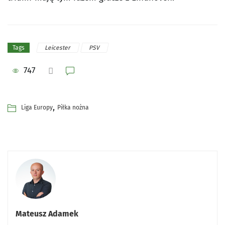
Leicester
PSV
Tags
747
,
Liga Europy
Piłka nożna
Mateusz Adamek