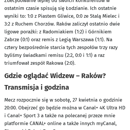
Zdecydowanie lepiej od swoich konkurentów w
ostatnim czasie spisują się Łodzianie. Ich ostatnie
wyniki to: 1:0 z Piastem Gliwice, 0:0 ze Stalą Mielec i
3:2 z Ruchem Chorzów. Raków zaliczył ostatnio dwie
ligowe porażki: z Radomiakiem (1:2) i Górnikiem
Zabrze (0:1) oraz remis z Legią Warszawa (1:1). Na
cztery bezpośrednie starcia tych zespołów trzy razy
byliśmy świadkami remisu (2:2, 0:0 i 1:1) a raz
triumfował zespół Rakowa (2:0).
Gdzie oglądać Widzew – Raków?
Transmisja i godzina
Mecz rozpocznie się w sobotę, 27 kwietnia o godzinie
20:00. Obejrzeć go będzie można w Canal+ 4K Ultra HD
i Canal+ Sport 3 a także na polecanej przeze mnie
platformie CANAL+ online a także innych myCanal,