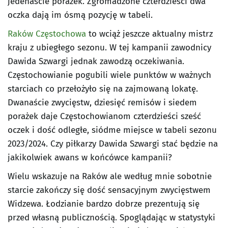
jedenaście porażek. Zgromadzone czterdzieści dwa
oczka dają im ósmą pozycję w tabeli.
Raków Częstochowa
to wciąż jeszcze aktualny mistrz
kraju z ubiegłego sezonu. W tej kampanii zawodnicy
Dawida Szwargi jednak zawodzą oczekiwania.
Częstochowianie pogubili wiele punktów w ważnych
starciach co przełożyło się na zajmowaną lokatę.
Dwanaście zwycięstw, dziesięć remisów i siedem
porażek daje Częstochowianom czterdzieści sześć
oczek i dość odległe, siódme miejsce w tabeli sezonu
2023/2024. Czy piłkarzy Dawida Szwargi stać będzie na
jakikolwiek awans w końcówce kampanii?
Wielu wskazuje na Raków ale według mnie sobotnie
starcie zakończy się dość sensacyjnym zwycięstwem
Widzewa. Łodzianie bardzo dobrze prezentują się
przed własną publicznością. Spoglądając w statystyki