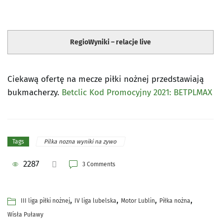
RegioWyniki – relacje live
Ciekawą ofertę na mecze piłki nożnej przedstawiają
bukmacherzy.
Betclic Kod Promocyjny 2021: BETPLMAX
Pilka nozna wyniki na zywo
Tags
2287
3 Comments
,
,
,
,
III liga piłki nożnej
IV liga lubelska
Motor Lublin
Piłka nożna
Wisła Puławy