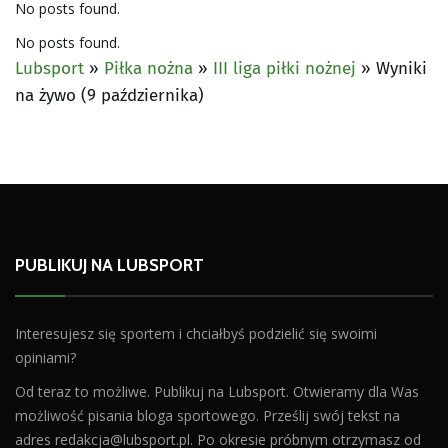
No posts found.
No posts found.
Lubsport
»
Piłka nożna
»
III liga piłki nożnej
»
Wyniki
na żywo (9 października)
PUBLIKUJ NA LUBSPORT
Interesujesz się sportem i chciałbyś podzielić się swoimi
opiniami?
Od teraz to możliwe. Publikuj na Lubsport. Otwieramy dla Was
możliwość pisania bloga sportowego. Prześlij swój tekst na
adres
redakcja@lubsport.pl
. Po okresie próbnym otrzymasz od