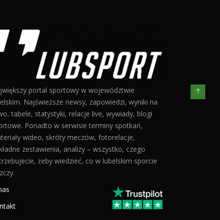
jwiększy portal sportowy w województwie
belskim. Najświeższe newsy, zapowiedzi, wyniki na
o, tabele, statystyki, relacje live, wywiady, blogi
ortowe. Ponadto w serwisie terminy spotkań,
teriały wideo, skróty meczów, fotorelacje,
kładne zestawienia, analizy – wszystko, czego
trzebujecie, żeby wiedzieć, co w lubelskim sporcie
zczy.
nas
ntakt