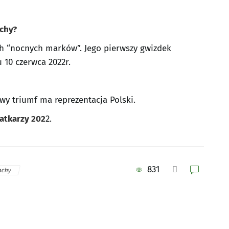
ochy?
ch “nocnych marków”. Jego pierwszy gwizdek
 10 czerwca 2022r.
wy triumf ma reprezentacja Polski.
atkarzy 202
2.
831
ochy