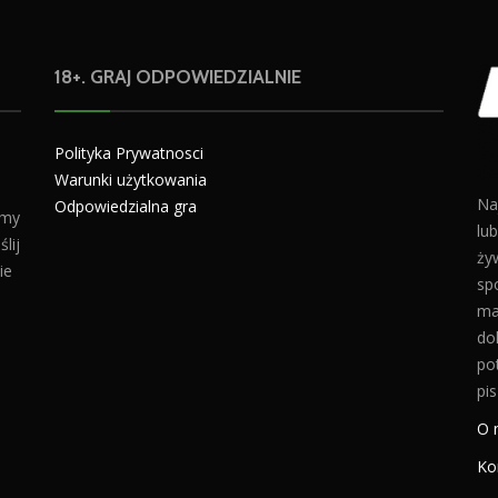
18+. GRAJ ODPOWIEDZIALNIE
Polityka Prywatnosci
Warunki użytkowania
Na
Odpowiedzialna gra
amy
lu
lij
żyw
ie
sp
ma
do
po
pis
O 
Ko