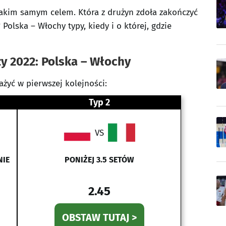
akim samym celem. Która z drużyn zdoła zakończyć
olska – Włochy typy, kiedy i o której, gdzie
y 2022: Polska – Włochy
ażyć w pierwszej kolejności:
Typ 2
VS
NIE
PONIŻEJ 3.5 SETÓW
2.45
OBSTAW TUTAJ >