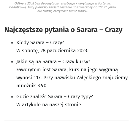
Odbierz 20 zł bez depozytu za rejestrację i weryfikację w Fortunie.
Dodatkowo, Twój pierwszy zakład zostanie ubezpieczony do 100 zł. Jeżeli
nie trafisz, otrzymasz zwrot stawki.
Najczęstsze pytania o Sarara – Crazy
Kiedy Sarara – Crazy?
W sobotę, 28 października 2023.
Jakie są na Sarara – Crazy kursy?
Faworytem jest Sarara, kurs na jego wygraną
wynosi 1.17. Przy nazwisku Załęckiego znajdziemy
mnożnik 3.90.
Gdzie znaleźć Sarara – Crazy typy?
W artykule na naszej stronie.