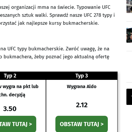
pszej organizacji mma na świecie. Typowanie UFC
ieszanych sztuk walki. Sprawdź nasze UFC 278 typy i
orzystać jak najlepsze kursy bukmacherskie.
na UFC typy bukmacherskie. Zwróć uwagę, że na
go bukmachera, żeby poznać jego aktualną ofertę
Typ 2
Typ 3
 wygra na pkt lub
Wygrana Aldo
chn. decyzją
2.12
3.50
TAW TUTAJ >
OBSTAW TUTAJ >