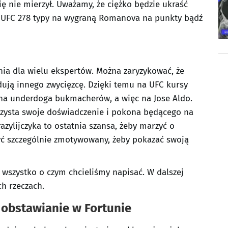
ę nie mierzył. Uważamy, że ciężko będzie ukraść
a UFC 278 typy na wygraną Romanova na punkty bądź
nia dla wielu ekspertów. Można zaryzykować, że
dują innego zwycięzcę. Dzięki temu na UFC kursy
na underdoga bukmacherów, a więc na Jose Aldo.
zysta swoje doświadczenie i pokona będącego na
razylijczyka to ostatnia szansa, żeby marzyć o
yć szczególnie zmotywowany, żeby pokazać swoją
e wszystko o czym chcieliśmy napisać. W dalszej
ch rzeczach.
obstawianie w Fortunie