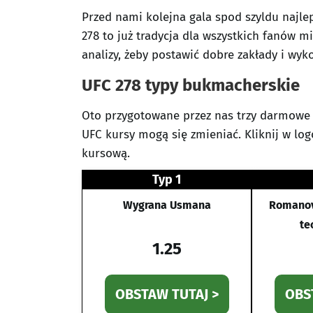
Przed nami kolejna gala spod szyldu najle
278 to już tradycja dla wszystkich fanów m
analizy, żeby postawić dobre zakłady i wyk
UFC 278 typy bukmacherskie
Oto przygotowane przez nas trzy darmowe 
UFC kursy mogą się zmieniać. Kliknij w lo
kursową.
Typ 1
Wygrana Usmana
Romanov
te
1.25
OBSTAW TUTAJ >
OBS