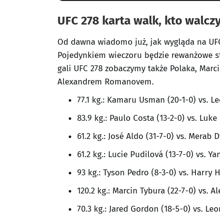
n
UFC 278 karta walk, kto walczy
g
Od dawna wiadomo już, jak wygląda na UFC
Pojedynkiem wieczoru będzie rewanżowe 
gali UFC 278 zobaczymy także Polaka, Marc
Alexandrem Romanovem.
77.1 kg.: Kamaru Usman (20-1-0) vs. L
83.9 kg.: Paulo Costa (13-2-0) vs. Luk
61.2 kg.: José Aldo (31-7-0) vs. Merab D
61.2 kg.: Lucie Pudilová (13-7-0) vs. Y
93 kg.: Tyson Pedro (8-3-0) vs. Harry 
120.2 kg.: Marcin Tybura (22-7-0) vs. 
70.3 kg.: Jared Gordon (18-5-0) vs. Le