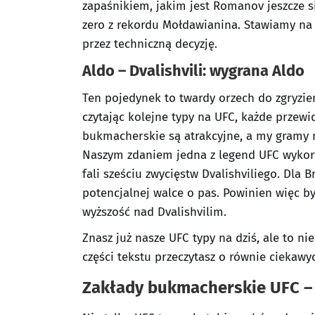
zapaśnikiem, jakim jest Romanov jeszcze si
zero z rekordu Mołdawianina. Stawiamy n
przez techniczną decyzję.
Aldo – Dvalishvili: wygrana Aldo
Ten pojedynek to twardy orzech do zgryzie
czytając kolejne typy na UFC, każde przewi
bukmacherskie są atrakcyjne, a my gramy 
Naszym zdaniem jedna z legend UFC wykor
fali sześciu zwycięstw Dvalishviliego. Dla B
potencjalnej walce o pas. Powinien więc b
wyższość nad Dvalishvilim.
Znasz już nasze UFC typy na dziś, ale to ni
części tekstu przeczytasz o równie ciekawy
Zakłady bukmacherskie UFC – 