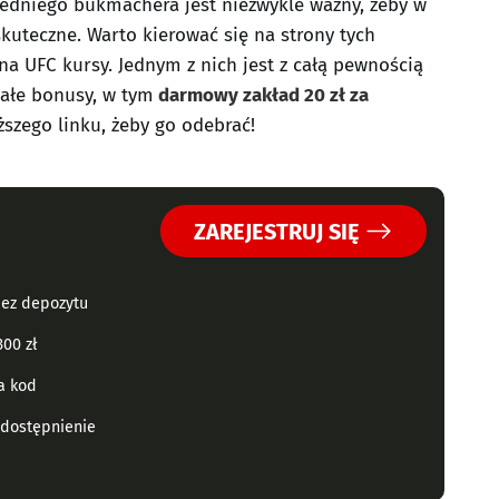
iedniego bukmachera jest niezwykle ważny, żeby w
kuteczne. Warto kierować się na strony tych
a UFC kursy. Jednym z nich jest z całą pewnością
iałe bonusy, w tym
darmowy zakład 20 zł za
ższego linku, żeby go odebrać!
ZAREJESTRUJ SIĘ
bez depozytu
00 zł
za kod
udostępnienie