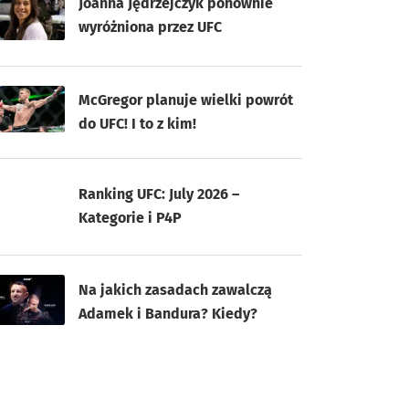
Joanna Jędrzejczyk ponownie
wyróżniona przez UFC
McGregor planuje wielki powrót
do UFC! I to z kim!
Ranking UFC: July 2026 –
Kategorie i P4P
Na jakich zasadach zawalczą
Adamek i Bandura? Kiedy?