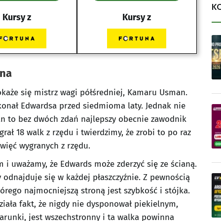
K
Kursy z
Kursy z
ana
każe się mistrz wagi półśredniej, Kamaru Usman.
konał Edwardsa przed siedmioma laty. Jednak nie
an to bez dwóch zdań najlepszy obecnie zawodnik
ał 18 walk z rzędu i twierdzimy, że zrobi to po raz
więć wygranych z rzędu.
 i uważamy, że Edwards może zderzyć się ze ścianą.
 odnajduje się w każdej płaszczyźnie. Z pewnością
rego najmocniejszą stroną jest szybkość i stójka.
iała fakt, że nigdy nie dysponował piekielnym,
unki, jest wszechstronny i ta walka powinna