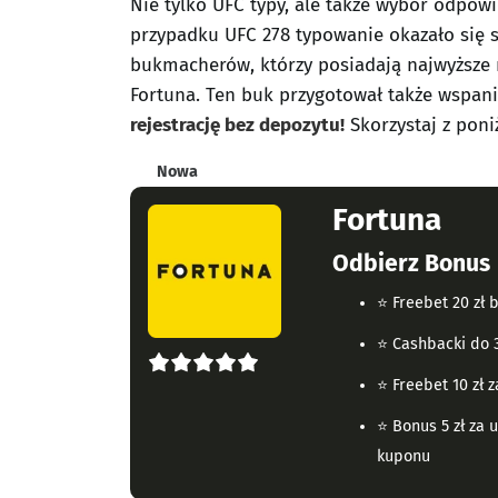
Nie tylko UFC typy, ale także wybór odpow
przypadku UFC 278 typowanie okazało się s
bukmacherów, którzy posiadają najwyższe n
Fortuna. Ten buk przygotował także wspan
rejestrację bez depozytu!
Skorzystaj z poni
Nowa
Fortuna
Odbierz Bonus
⭐ Freebet 20 zł 
⭐ Cashbacki do 3
5
⭐ Freebet 10 zł 
r
⭐ Bonus 5 zł za 
a
kuponu
t
i