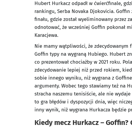
Hubert Hurkacz odpadł w ćwierćfinale, gdz
rankingu, Serba Novaka Djokovicia. Goffin 
finału, gdzie został wyeliminowany przez 
odnotować, że wcześniej Goffin pokonał m
Karacjewa.
Nie mamy wątpliwości, że zdecydowanym f
Goffin typy na wygraną Hubiego. Hubert zn
co prezentował chociażby w 2021 roku. Pol
zdecydowanie lepiej niż przed rokiem, kie
sobie innego wyniku, niż wygrana z Goffin
argumenty. Wobec tego stawiamy też na Hur
stracha naszemu tenisiście, ale nie wydaje 
to gra błędów i dyspozycji dnia, więc nicz
inny wynik, niż wygrana Hurkacza będzie pr
Kiedy mecz Hurkacz – Goffin? O