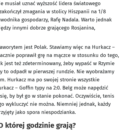
ie musiał uznać wyższość lidera światowego
zakończył zmagania w stolicy Hiszpanii na 1/8
zawodnika gospodarzy, Rafę Nadala. Warto jednak
iędzy innymi dobrze grającego Rosjanina,
aworytem jest Polak. Stawiamy więc na Hurkacz –
acznie poprawił grę na mączce w stosunku do tego,
ak jest też zdeterminowany, żeby wypaść w Rzymie
dy to odpadł w pierwszej rundzie. Nie wyobrażamy
em. Hurkacz ma po swojej stronie wszystkie
kacz – Goffin typy na 2:0. Belg może napędzić
się, by był go w stanie pokonać. Oczywiście, tenis
ego wykluczyć nie można. Niemniej jednak, każdy
zyjęty jako spora niespodzianka.
 której godzinie grają?