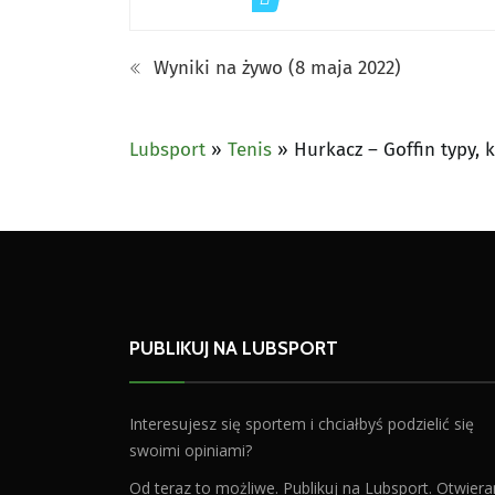
Wyniki na żywo (8 maja 2022)
Lubsport
»
Tenis
»
Hurkacz – Goffin typy, 
PUBLIKUJ NA LUBSPORT
Interesujesz się sportem i chciałbyś podzielić się
swoimi opiniami?
Od teraz to możliwe. Publikuj na Lubsport. Otwier