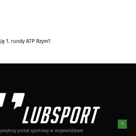
sję 1. rundy ATP Rzym?
jwiększy portal sportowy w województwie