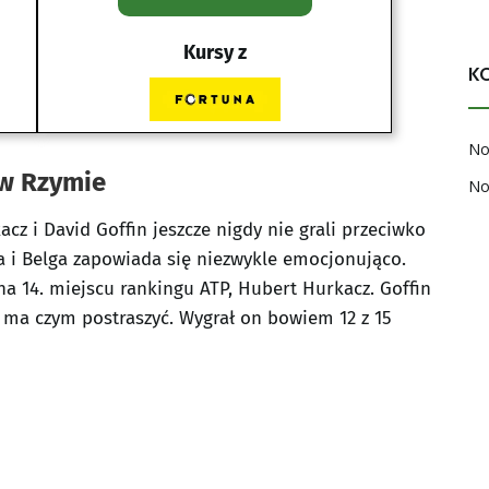
Kursy z
K
No
 w Rzymie
No
cz i David Goffin jeszcze nigdy nie grali przeciwko
ka i Belga zapowiada się niezwykle emocjonująco.
na 14. miejscu rankingu ATP, Hubert Hurkacz. Goffin
e ma czym postraszyć. Wygrał on bowiem 12 z 15