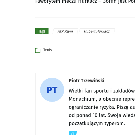
Faworytem meczu Hurkacz – Goffin jest Pol
ATP Rzym
Hubert Hurkacz
Tags
Tenis
Piotr Trzewiński
Wielki fan sportu i zakładó
Monachium, a obecnie reprez
ograniczanie ryzyka. Piszę a
od ponad 10 lat. Swoją wiedz
początkującym typerom.