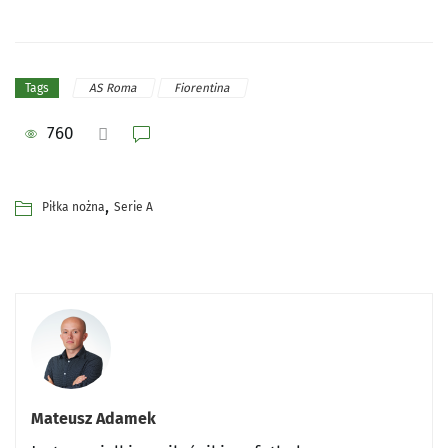
AS Roma
Fiorentina
Tags
760
,
Piłka nożna
Serie A
Mateusz Adamek