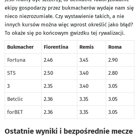
ekipy gospodarzy przez bukmacherów wydaje nam się
nieco niezrozumiałe. Czy wystawienie takich, a nie
innych kursów można więc wprost określić jako błąd?
To okaże się po końcowym gwizdku tej rywalizacji.
Bukmacher
Fiorentina
Remis
Roma
Fortuna
2.46
3.45
2.90
STS
2.50
3.40
2.80
3
2.35
3.40
3.05
Betclic
2.36
3.35
3.05
forBET
2.36
3.35
3.05
Ostatnie wyniki i bezpośrednie mecze