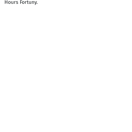
Hours Fortuny.