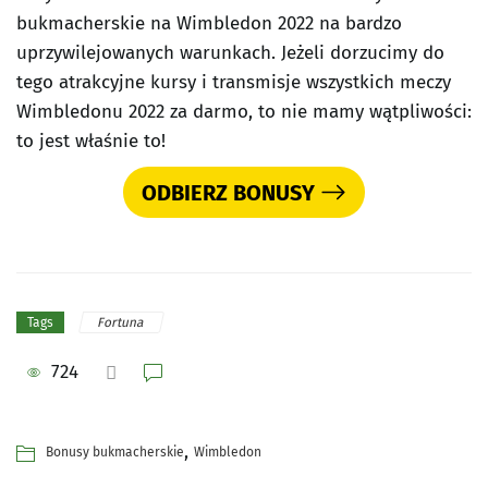
bukmacherskie na Wimbledon 2022 na bardzo
uprzywilejowanych warunkach. Jeżeli dorzucimy do
tego atrakcyjne kursy i transmisje wszystkich meczy
Wimbledonu 2022 za darmo, to nie mamy wątpliwości:
to jest właśnie to!
ODBIERZ BONUSY
Fortuna
Tags
724
,
Bonusy bukmacherskie
Wimbledon