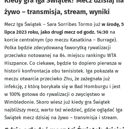
Kiedy gra Iga Świątek? Mecz dzisiaj na
żywo – transmisja, stream, wyniki
Mecz Iga Świątek – Sara Sorribes Tormo już
w środę, 5
lipca 2023 roku,
jako drugi mecz od godz. 14:30
na
korcie centralnym (po meczu Kasatkina – Burrage).
Polka będzie zdecydowaną faworytką rywalizacji
przeciwko notowanej na 84. miejscu rankingu WTA
Hiszpance. Co ciekawe, będzie to dopiero pierwsza w
historii konfrontacja obu tenisistek. Iga pokazała w
meczu otwarcia przeciwko Zhu, że zażegnała już
infekcję, z którą borykała się w Bad Homburgu i jest
w 100% gotowa do rywalizacji o zwycięstwo w
Wimbledonie. Skoro wiesz już kiedy gra Świątek
najbliższy mecz, warto też wiedzieć, gdzie oglądać Iga
Świątek mecz dzisiaj na żywo – transmisja i stream.