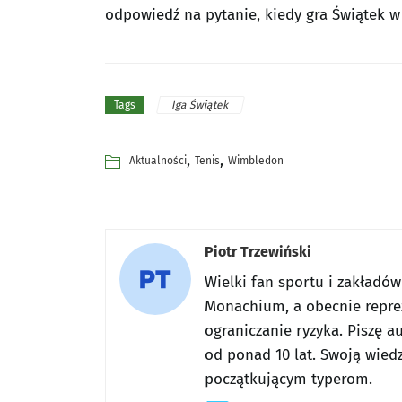
odpowiedź na pytanie, kiedy gra Świątek w 
Iga Świątek
Tags
,
,
Aktualności
Tenis
Wimbledon
Piotr Trzewiński
Wielki fan sportu i zakładó
Monachium, a obecnie reprez
ograniczanie ryzyka. Piszę a
od ponad 10 lat. Swoją wiedz
początkującym typerom.