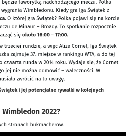
ów będzie faworytką nadchodzącego meczu. Polka
 wygrania Wimbledonu. Kiedy gra Iga Świątek z
pca.
O której gra Świątek? Polka pojawi się na korcie
eczu de Minaur – Broady. To spotkanie rozpocznie
zacząć się
około 16:00 – 17:00.
w trzeciej rundzie, a więc Alize Cornet, Iga Świątek
cuzka zajmuje 37. miejsce w rankingu WTA, a do tej
o czwarta runda w 2014 roku. Wydaje się, że Cornet
go jej nie można odmówić – waleczności. W
siała zwrócić na to uwagę.
Świątek i jej potencjalne rywalki w kolejnych
i Wimbledon 2022?
zych stronach bukmacherów.