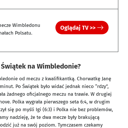
mecze Wimbledonu
Oglądaj TV >>
nałach Polsatu.
a Świątek na Wimbledonie?
bledonie od meczu z kwalifikantką. Chorwatkę Janę
5 minut. Po Świątek było widać jednak nieco “rdzy”,
ała żadnego oficjalnego meczu na trawie. W drugiej
hove. Polka wygrała pierwszego seta 6:4, w drugim
czył się po myśli Igi (6:3) i Polka nie bez problemów,
amy nadzieję, że te dwa mecze były brakującą
wchodzić już na swój poziom. Tymczasem czekamy