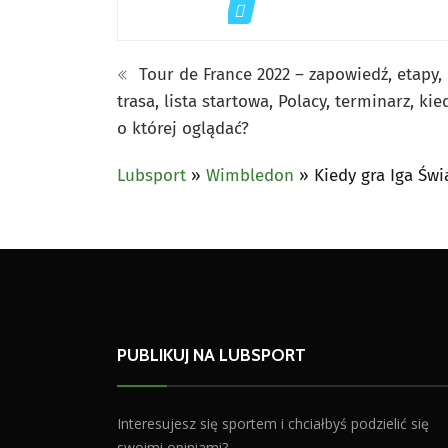
Tour de France 2022 – zapowiedź, etapy,
trasa, lista startowa, Polacy, terminarz, kie
o której oglądać?
Lubsport
»
Wimbledon
»
Kiedy gra Iga Św
PUBLIKUJ NA LUBSPORT
Interesujesz się sportem i chciałbyś podzielić się
swoimi opiniami?