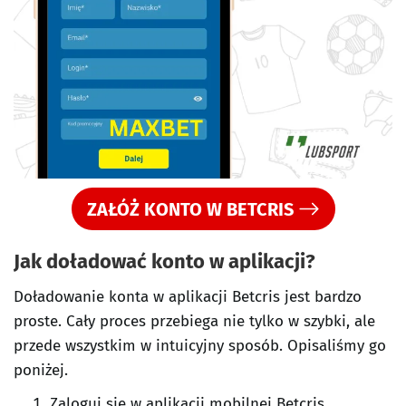
ZAŁÓŻ KONTO W BETCRIS
Jak doładować konto w aplikacji?
Doładowanie konta w aplikacji Betcris jest bardzo
proste. Cały proces przebiega nie tylko w szybki, ale
przede wszystkim w intuicyjny sposób. Opisaliśmy go
poniżej.
Zaloguj się w aplikacji mobilnej Betcris.