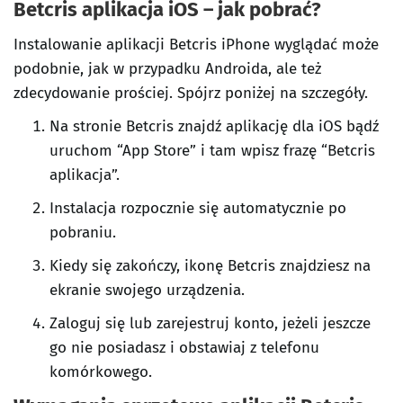
Betcris aplikacja iOS – jak pobrać?
Instalowanie aplikacji Betcris iPhone wyglądać może
podobnie, jak w przypadku Androida, ale też
zdecydowanie prościej. Spójrz poniżej na szczegóły.
Na stronie Betcris znajdź aplikację dla iOS bądź
uruchom “App Store” i tam wpisz frazę “Betcris
aplikacja”.
Instalacja rozpocznie się automatycznie po
pobraniu.
Kiedy się zakończy, ikonę Betcris znajdziesz na
ekranie swojego urządzenia.
Zaloguj się lub zarejestruj konto, jeżeli jeszcze
go nie posiadasz i obstawiaj z telefonu
komórkowego.