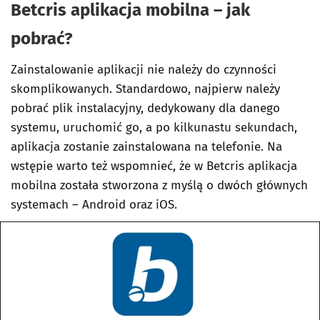
Betcris aplikacja mobilna – jak
pobrać?
Zainstalowanie aplikacji nie należy do czynności
skomplikowanych. Standardowo, najpierw należy
pobrać plik instalacyjny, dedykowany dla danego
systemu, uruchomić go, a po kilkunastu sekundach,
aplikacja zostanie zainstalowana na telefonie. Na
wstępie warto też wspomnieć, że w Betcris aplikacja
mobilna została stworzona z myślą o dwóch głównych
systemach – Android oraz iOS.