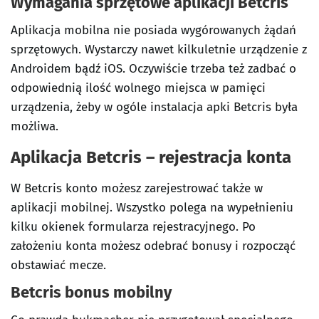
Wymagania sprzętowe aplikacji Betcris
Aplikacja mobilna nie posiada wygórowanych żądań
sprzętowych. Wystarczy nawet kilkuletnie urządzenie z
Androidem bądź iOS. Oczywiście trzeba też zadbać o
odpowiednią ilość wolnego miejsca w pamięci
urządzenia, żeby w ogóle instalacja apki Betcris była
możliwa.
Aplikacja Betcris – rejestracja konta
W Betcris konto możesz zarejestrować także w
aplikacji mobilnej. Wszystko polega na wypełnieniu
kilku okienek formularza rejestracyjnego. Po
założeniu konta możesz odebrać bonusy i rozpocząć
obstawiać mecze.
Betcris bonus mobilny