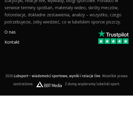
statystyki, relacje live, wywiady, blogi sportowe. Ponadto w
serwisie terminy spotkań, materiały wideo, skróty meczów,
fotorelacje, dokładne zestawienia, analizy – wszystko, czego
potrzebujecie, żeby wiedzieć, co w lubelskim sporcie piszczy.
O nas
Kontakt
2026
Lubsport – wiadomości sportowe, wyniki i relacje live
. Wszelkie prawa
zastrzeżone.
Z dumą wspieramy lubelski sport.