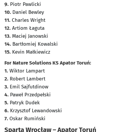
9.
Piotr Pawlicki
10.
Daniel Bewley
11.
Charles Wright
12.
Artiom Łaguta
13.
Maciej Janowski
14.
Bartłomiej Kowalski
15.
Kevin Małkiewicz
For Nature Solutions KS Apator Toruń:
1.
Wiktor Lampart
2.
Robert Lambert
3.
Emil Sajfutdinow
4.
Paweł Przedpełski
5.
Patryk Dudek
6.
Krzysztof Lewandowski
7.
Oskar Rumiński
Sparta Wrocław – Apator Toruń