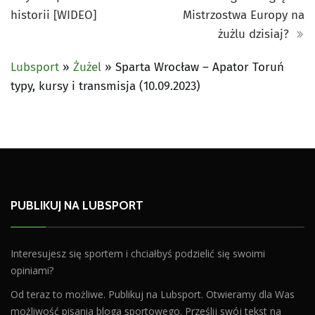
historii [WIDEO]
Mistrzostwa Europy na
żużlu dzisiaj?
Lubsport
»
Żużel
»
Sparta Wrocław – Apator Toruń
typy, kursy i transmisja (10.09.2023)
PUBLIKUJ NA LUBSPORT
Interesujesz się sportem i chciałbyś podzielić się swoimi
opiniami?
Od teraz to możliwe. Publikuj na Lubsport. Otwieramy dla Was
możliwość pisania bloga sportowego. Prześlij swój tekst na