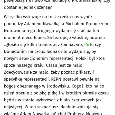
pewnością na nowo wznieciłaby u Probierza iskrę. Czy
dostanie jednak szansę?
Wszystko wskazuje na to, że czeka nas wybór
pomiędzy Adamem Nawałką, a Michałem Probierzem.
Notowania tego drugiego wydają się stać na ten
moment nieco lepiej. Są też opcje włoskie, bowiem
zgłosiło się kilku trenerów, z Cannavaro,
Pirlo
czy
Donadonim na czele. Jednak nie wydaje się, by
nowym selekcjonerem reprezentacji Polski był ktoś
spoza naszego kraju. Czasu jest za mało.
Zdecydowanie za mało, żeby poznać piłkarzy i
specyfikę reprezentacji. PZPN postawi pewnie na
kogoś obeznanego w środowisku. Kogoś, kto na co
dzień obcuje z polską piłką i w krótkim okresie czasu
będzie w stanie wykrzesać z biało-czerwonych jak
najwięcej. W ten scenariusz idealnie wpisują się
właśnie Adam Nawałka i Michał Probierz. Nowego