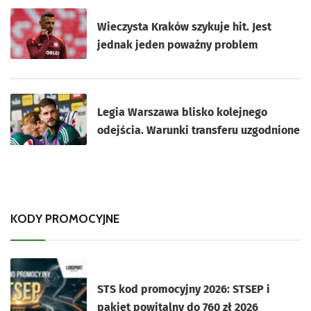
Wieczysta Kraków szykuje hit. Jest
jednak jeden poważny problem
Legia Warszawa blisko kolejnego
odejścia. Warunki transferu uzgodnione
KODY PROMOCYJNE
STS kod promocyjny 2026: STSEP i
pakiet powitalny do 760 zł 2026