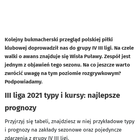
Kolejny bukmacherski przegląd polskiej piłki
klubowej doprowadził nas do grupy IV III ligi. Na czele
walki o awans znajduje się Wisła Puławy. Zespół jest
jednym z objawień tego sezonu. Na co jeszcze warto
zwrócić uwagę na tym poziomie rozgrywkowym?
Podpowiadamy.
III liga 2021 typy i kursy: najlepsze
prognozy
Przyjrzyj się tabeli, znajdziesz w niej przykładowe typy
i prognozy na zakłady sezonowe oraz pojedyncze
zdarzenia z grupy IV III ligi.