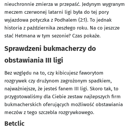
nieuchronnie zmierza w przepaść. Jedynym wygranym
meczem czerwonej latarni ligi była do tej pory
wyjazdowa potyczka z Podhalem (2:1). To jednak
historia z października zeszłego roku. Na co jeszcze
stać Hetmana w tym sezonie? Czas pokaże.
Sprawdzeni bukmacherzy do
obstawiania III ligi
Bez względu na to, czy kibicujesz faworytom
rozgrywek czy drużynom zagrożonym spadkiem,
najważniejsze, że jesteś fanem III ligi. Skoro tak, to
przygotowaliśmy dla Ciebie zestaw najlepszych firm
bukmacherskich oferujących możliwość obstawiania
meczów z tego szczebla rozgrywkowego.
Betclic