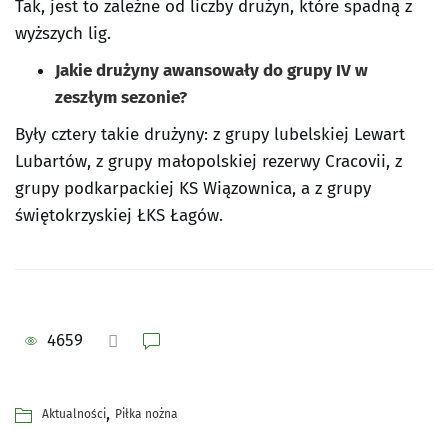
Tak, jest to zależne od liczby drużyn, które spadną z
wyższych lig.
Jakie drużyny awansowały do grupy IV w
zeszłym sezonie?
Były cztery takie drużyny: z grupy lubelskiej Lewart
Lubartów, z grupy małopolskiej rezerwy Cracovii, z
grupy podkarpackiej KS Wiązownica, a z grupy
świętokrzyskiej ŁKS Łagów.
4659
,
Aktualności
Piłka nożna