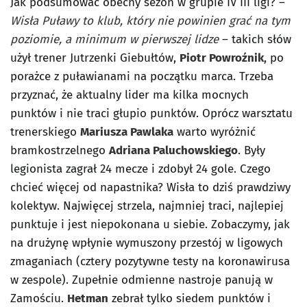
Jak podsumować obecny sezon w grupie IV III ligi? –
Wisła Puławy to klub, który nie powinien grać na tym
poziomie, a minimum w pierwszej lidze
– takich słów
użył trener Jutrzenki Giebułtów,
Piotr Powroźnik
, po
porażce z puławianami na początku marca. Trzeba
przyznać, że aktualny lider ma kilka mocnych
punktów i nie traci głupio punktów. Oprócz warsztatu
trenerskiego
Mariusza Pawlaka
warto wyróżnić
bramkostrzelnego
Adriana Paluchowskiego
. Były
legionista zagrał 24 mecze i zdobył 24 gole. Czego
chcieć więcej od napastnika? Wisła to dziś prawdziwy
kolektyw. Najwięcej strzela, najmniej traci, najlepiej
punktuje i jest niepokonana u siebie. Zobaczymy, jak
na drużynę wpłynie wymuszony przestój w ligowych
zmaganiach (cztery pozytywne testy na koronawirusa
w zespole). Zupełnie odmienne nastroje panują w
Zamościu.
Hetman
zebrał tylko siedem punktów i