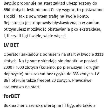
Betclic proponuje na start zakład ubezpieczony do
550
złotych. Jeśli nie uda Ci się wygrać, to postawione
środki i tak z powrotem trafią na Twoje konto.
Rejestracja jest doprawdy błyskawiczna, a w zamian
otrzymujesz możliwość obstawiania pko ekstraklasa,
I, II czy III ligi i wiele, wiele więcej.
LV BET
Operator zakładów z bonusem na start w kwocie
3333
złotych. Na tę sumę składają się dodatki w postaci
2000 i 1000 złotych (kolejno: po pierwszym i drugim
depozycie) oraz zakład bez ryzyka do 333 złotych. LV
BET oferuje także freebet 20 złotych. Prawdziwe
szaleństwo na start.
forBET
Bukmacher z szeroką ofertą na III ligę, ale także z