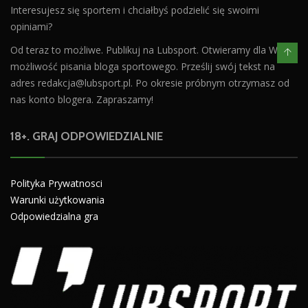
Interesujesz się sportem i chciałbyś podzielić się swoimi
opiniami?
Od teraz to możliwe. Publikuj na Lubsport. Otwieramy dla Was
możliwość pisania bloga sportowego. Prześlij swój tekst na
adres
redakcja@lubsport.pl
. Po okresie próbnym otrzymasz od
nas konto blogera. Zapraszamy!
18+. GRAJ ODPOWIEDZIALNIE
Polityka Prywatnosci
Warunki użytkowania
Odpowiedzialna gra