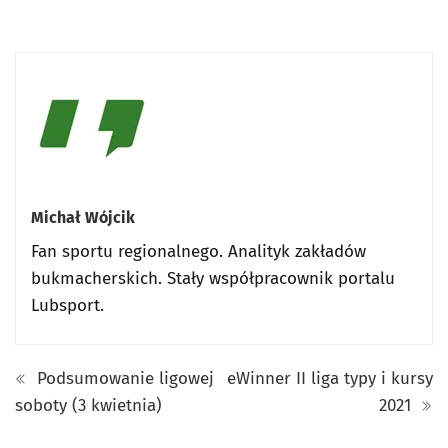
Michał Wójcik
Fan sportu regionalnego. Analityk zakładów
bukmacherskich. Stały współpracownik portalu
Lubsport.
Podsumowanie ligowej
eWinner II liga typy i kursy
soboty (3 kwietnia)
2021