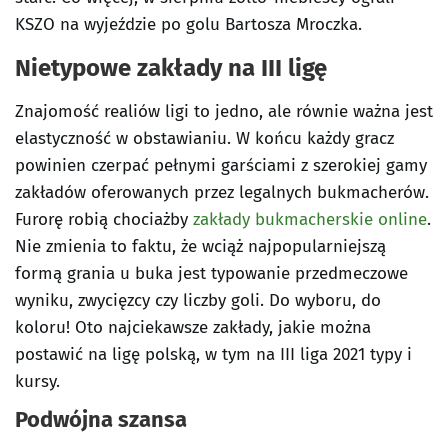
KSZO na wyjeździe po golu Bartosza Mroczka.
Nietypowe zakłady na III ligę
Znajomość realiów ligi to jedno, ale równie ważna jest
elastyczność w obstawianiu. W końcu każdy gracz
powinien czerpać pełnymi garściami z szerokiej gamy
zakładów oferowanych przez legalnych bukmacherów.
Furorę robią chociażby
zakłady bukmacherskie online
.
Nie zmienia to faktu, że wciąż najpopularniejszą
formą grania u buka jest typowanie przedmeczowe
wyniku, zwycięzcy czy liczby goli. Do wyboru, do
koloru! Oto najciekawsze zakłady, jakie można
postawić na ligę polską, w tym na III liga 2021 typy i
kursy.
Podwójna szansa