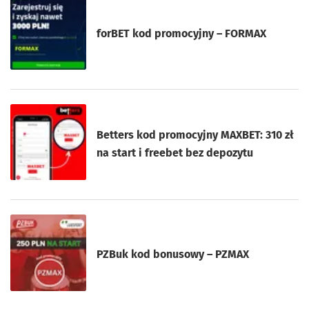
forBET kod promocyjny – FORMAX
Betters kod promocyjny MAXBET: 310 zł
na start i freebet bez depozytu
PZBuk kod bonusowy – PZMAX