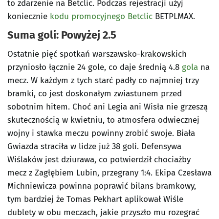
to zdarzenie na Betclic. Podczas rejestracji użyj
koniecznie
kodu promocyjnego Betclic
BETPLMAX.
Suma goli: Powyżej 2.5
Ostatnie pięć spotkań warszawsko-krakowskich
przyniosło łącznie 24 gole, co daje średnią 4.8
gola
na
mecz. W każdym z tych starć padły co najmniej trzy
bramki, co jest doskonałym zwiastunem przed
sobotnim hitem. Choć ani Legia ani Wisła nie grzeszą
skutecznością w kwietniu, to atmosfera odwiecznej
wojny i stawka meczu powinny zrobić swoje. Biała
Gwiazda straciła w lidze już 38 goli. Defensywa
Wiślaków jest dziurawa, co potwierdził chociażby
mecz z Zagłębiem Lubin, przegrany 1:4. Ekipa Czesława
Michniewicza powinna poprawić bilans bramkowy,
tym bardziej że Tomas Pekhart aplikował Wiśle
dublety w obu meczach, jakie przyszło mu rozegrać