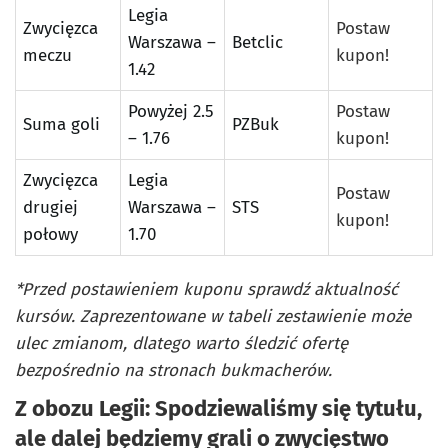
Legia
Zwycięzca
Postaw
Warszawa –
Betclic
meczu
kupon!
1.42
Powyżej 2.5
Postaw
Suma goli
PZBuk
– 1.76
kupon!
Zwycięzca
Legia
Postaw
drugiej
Warszawa –
STS
kupon!
połowy
1.70
*Przed postawieniem kuponu sprawdź aktualność
kursów. Zaprezentowane w tabeli zestawienie może
ulec zmianom, dlatego warto śledzić ofertę
bezpośrednio na stronach bukmacherów.
Z obozu Legii: Spodziewaliśmy się tytułu,
ale dalej będziemy grali o zwycięstwo