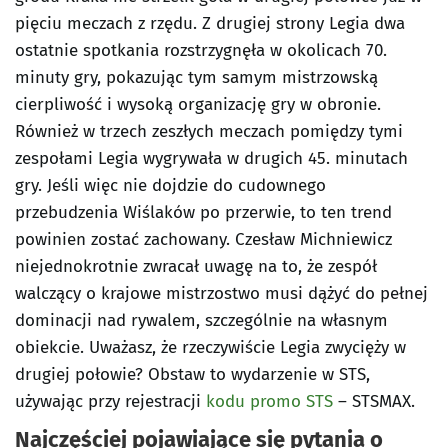
pięciu meczach z rzędu. Z drugiej strony Legia dwa
ostatnie spotkania rozstrzygnęła w okolicach 70.
minuty gry, pokazując tym samym mistrzowską
cierpliwość i wysoką organizację gry w obronie.
Również w trzech zeszłych meczach pomiędzy tymi
zespołami Legia wygrywała w drugich 45. minutach
gry. Jeśli więc nie dojdzie do cudownego
przebudzenia Wiślaków po przerwie, to ten trend
powinien zostać zachowany. Czesław Michniewicz
niejednokrotnie zwracał uwagę na to, że zespół
walczący o krajowe mistrzostwo musi dążyć do pełnej
dominacji nad rywalem, szczególnie na własnym
obiekcie. Uważasz, że rzeczywiście Legia zwycięży w
drugiej połowie? Obstaw to wydarzenie w STS,
używając przy rejestracji
kodu promo STS
– STSMAX.
Najczęściej pojawiające się pytania o