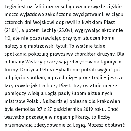
Legia jest na fali i ma za sobą dwa niezwykle ciężkie
mecze wyjazdowe zakończone zwycięstwami. W ciągu
czterech dni Wojskowi odprawili z kwitkiem Piast
(21.04), a potem Lechię (25.04), wygrywając skromnie
1:0, ale nie pozostawiając przy tym złudzeń komu
należy się mistrzowski tytuł. To właśnie takie
spotkania pokazują prawdziwy charakter drużyny. Dla
odmiany Wiślacy przeżywają zdecydowane tąpnięcie
formy. Drużyna Petera Hyballi nie potrafi wygrać już
od pięciu spotkań, a przed nią – prócz Legii – jeszcze
tacy rywale jak Lech czy Piast. Trzy ostatnie mecze
pomiędzy Wisłą a Legią padły łupem aktualnych
mistrzów Polski. Najbardziej bolesna dla krakowian
była demolka 0:7 z 27 października 2019 roku. Choć
wszystko pozostaje w nogach piłkarzy, to liczby
przemawiają zdecydowanie za Legią. Możesz obstawić