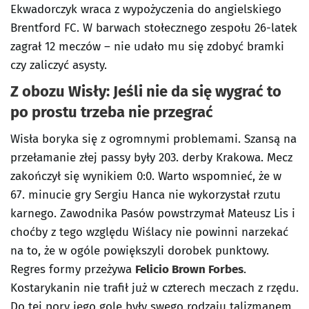
Ekwadorczyk wraca z wypożyczenia do angielskiego
Brentford FC. W barwach stołecznego zespołu 26-latek
zagrał 12 meczów – nie udało mu się zdobyć bramki
czy zaliczyć asysty.
Z obozu Wisły: Jeśli nie da się wygrać to
po prostu trzeba nie przegrać
Wisła boryka się z ogromnymi problemami. Szansą na
przełamanie złej passy były 203. derby Krakowa. Mecz
zakończył się wynikiem 0:0. Warto wspomnieć, że w
67. minucie gry Sergiu Hanca nie wykorzystał rzutu
karnego. Zawodnika Pasów powstrzymał Mateusz Lis i
choćby z tego względu Wiślacy nie powinni narzekać
na to, że w ogóle powiększyli dorobek punktowy.
Regres formy przeżywa
Felicio Brown Forbes
.
Kostarykanin nie trafił już w czterech meczach z rzędu.
Do tej pory jego gole były swego rodzaju talizmanem