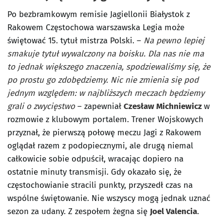
Po bezbramkowym remisie Jagiellonii Białystok z
Rakowem Częstochowa warszawska Legia może
świętować 15. tytuł mistrza Polski. –
Na pewno lepiej
smakuje tytuł wywalczony na boisku. Dla nas nie ma
to jednak większego znaczenia, spodziewaliśmy się, że
po prostu go zdobędziemy. Nic nie zmienia się pod
jednym względem: w najbliższych meczach będziemy
grali o zwycięstwo
– zapewniał
Czesław Michniewicz
w
rozmowie z klubowym portalem. Trener Wojskowych
przyznał, że pierwszą połowę meczu Jagi z Rakowem
oglądał razem z podopiecznymi, ale drugą niemal
całkowicie sobie odpuścił, wracając dopiero na
ostatnie minuty transmisji. Gdy okazało się, że
częstochowianie stracili punkty, przyszedł czas na
wspólne świętowanie. Nie wszyscy mogą jednak uznać
sezon za udany. Z zespołem żegna się
Joel Valencia
.