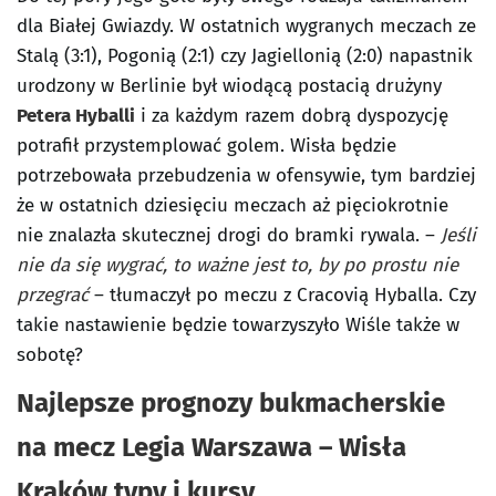
dla Białej Gwiazdy. W ostatnich wygranych meczach ze
Stalą (3:1), Pogonią (2:1) czy Jagiellonią (2:0) napastnik
urodzony w Berlinie był wiodącą postacią drużyny
Petera Hyballi
i za każdym razem dobrą dyspozycję
potrafił przystemplować golem. Wisła będzie
potrzebowała przebudzenia w ofensywie, tym bardziej
że w ostatnich dziesięciu meczach aż pięciokrotnie
nie znalazła skutecznej drogi do bramki rywala. –
Jeśli
nie da się wygrać, to ważne jest to, by po prostu nie
przegrać
– tłumaczył po meczu z Cracovią Hyballa. Czy
takie nastawienie będzie towarzyszyło Wiśle także w
sobotę?
Najlepsze prognozy bukmacherskie
na mecz Legia Warszawa – Wisła
Kraków typy i kursy