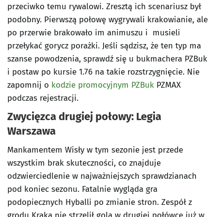
przeciwko temu rywalowi. Zresztą ich scenariusz był
podobny. Pierwszą połowę wygrywali krakowianie, ale
po przerwie brakowało im animuszu i musieli
przełykać gorycz porażki. Jeśli sądzisz, że ten typ ma
szanse powodzenia, sprawdź się u bukmachera PZBuk
i postaw po kursie 1.76 na takie rozstrzygnięcie. Nie
zapomnij o
kodzie promocyjnym PZBuk
PZMAX
podczas rejestracji.
Zwycięzca drugiej połowy: Legia
Warszawa
Mankamentem Wisły w tym sezonie jest przede
wszystkim brak skuteczności, co znajduje
odzwierciedlenie w najważniejszych sprawdzianach
pod koniec sezonu. Fatalnie wygląda gra
podopiecznych Hyballi po zmianie stron. Zespół z
grodu Kraka nie strzelił gola w drugiej połówce już w