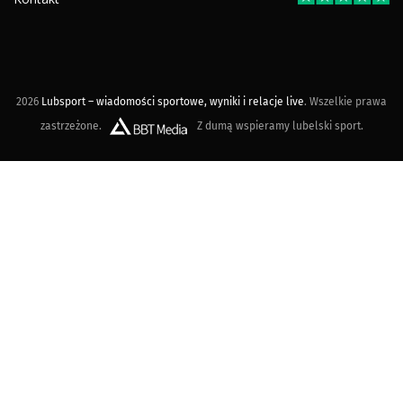
2026
Lubsport – wiadomości sportowe, wyniki i relacje live
. Wszelkie prawa
zastrzeżone.
Z dumą wspieramy lubelski sport.