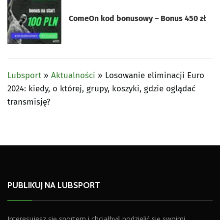
ComeOn kod bonusowy – Bonus 450 zł
Lubsport
»
Aktualności
»
Losowanie eliminacji Euro
2024: kiedy, o której, grupy, koszyki, gdzie oglądać
transmisję?
PUBLIKUJ NA LUBSPORT
Interesujesz się sportem i chciałbyś podzielić się swoimi