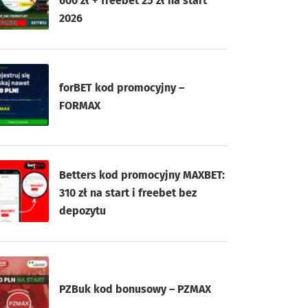
600 zł + freebet 25 zł na start
2026
forBET kod promocyjny –
FORMAX
Betters kod promocyjny MAXBET:
310 zł na start i freebet bez
depozytu
PZBuk kod bonusowy – PZMAX