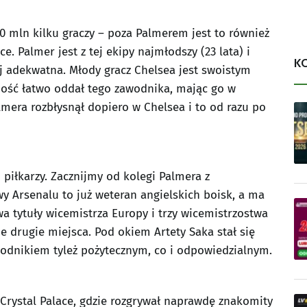
 mln kilku graczy – poza Palmerem jest to również
e. Palmer jest z tej ekipy najmłodszy (23 lata) i
K
j adekwatna. Młody gracz Chelsea jest swoistym
dość łatwo oddał tego zawodnika, mając go w
lmera rozbłysnął dopiero w Chelsea i to od razu po
iłkarzy. Zacznijmy od kolegi Palmera z
owy Arsenalu to już weteran angielskich boisk, a ma
wa tytuły wicemistrza Europy i trzy wicemistrzostwa
nie drugie miejsca. Pod okiem Artety Saka stał się
dnikiem tyleż pożytecznym, co i odpowiedzialnym.
Crystal Palace, gdzie rozgrywał naprawdę znakomity