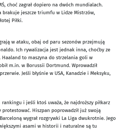
h MŚ, choć zagrał dopiero na dwóch mundialach.
 brakuje jeszcze triumfu w Lidze Mistrzów,
otej Piłki.
grają w ataku, obaj od paru sezonów przejmują
aldo. Ich rywalizacja jest jednak inna, choćby ze
e. Haaland to maszyna do strzelania goli w
robił m.in. w Borussii Dortmund. Wprowadził
rzerwie. Jeśli błyśnie w USA, Kanadzie i Meksyku,
rankingu i jeśli ktoś uważa, że najdroższy piłkarz
 protestować. Hiszpan poprowadził już swoją
 Barceloną wygrał rozgrywki La Liga dwukrotnie. Jego
iększymi asami w historii i naturalne są tu