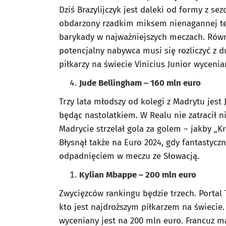
Dziś Brazylijczyk jest daleki od formy z sez
obdarzony rzadkim miksem nienagannej tech
barykady w najważniejszych meczach. Rów
potencjalny nabywca musi się rozliczyć z 
piłkarzy na świecie Vinicius Junior wycenia
Jude Bellingham – 160 mln euro
Trzy lata młodszy od kolegi z Madrytu jest
będąc nastolatkiem. W Realu nie zatracił n
Madrycie strzelał gola za golem – jakby „K
Błysnął także na Euro 2024, gdy fantastyc
odpadnięciem w meczu ze Słowacją.
Kylian Mbappe – 200 mln euro
Zwycięzców rankingu będzie trzech. Portal 
kto jest najdroższym piłkarzem na świecie
wyceniany jest na 200 mln euro. Francuz ma