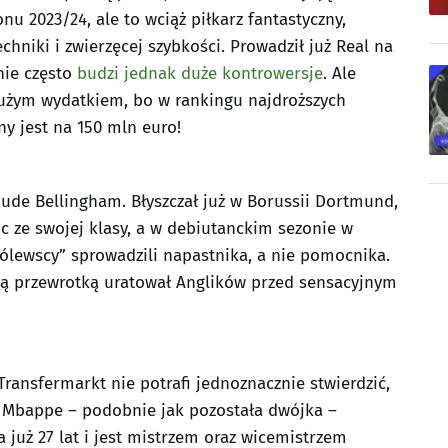
onu 2023/24, ale to wciąż piłkarz fantastyczny,
niki i zwierzęcej szybkości. Prowadził już Real na
nie często
budzi jednak duże kontrowersje
. Ale
dużym wydatkiem, bo w rankingu najdroższych
ny jest na 150 mln euro!
 Jude Bellingham. Błyszczał już w Borussii Dortmund,
ic ze swojej klasy, a w debiutanckim sezonie w
rólewscy” sprowadzili napastnika, a nie pomocnika.
zną przewrotką uratował Anglików przed sensacyjnym
Transfermarkt nie potrafi jednoznacznie stwierdzić,
. Mbappe – podobnie jak pozostała dwójka –
 już 27 lat i jest mistrzem oraz wicemistrzem