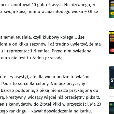
cuz zanotował 10 goli i 6 asyst. Nic dziwnego, że
dza swoją klasę, mimo wciąż młodego wieku – Olise
 Jamal Musiala, czyli klubowy kolega Olise.
omie od kilku sezonów i aż trudno uwierzyć, że ma
nu i reprezentacji Niemiec. Przed nim świetlana
euro nie jest tu żadną przesadą.
ole czy asysty), ale dla wielu będzie to właśnie
 Pedri to serce Barcelony. Nie bez przyczyny
 bardzo podobnie, z piłką niemalże przyklejoną do
rą, kreatywny, widzący więcej niż przeciętny piłkarz.
en z kandydatów do Złotej Piłki w przyszłości. Ma 23
z tego rankingu – kawał doświadczenia na karku.