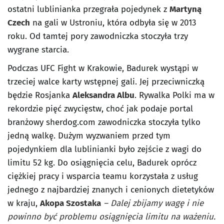
ostatni lublinianka przegrała pojedynek z
Martyną
Czech
na gali w Ustroniu, która odbyła się w 2013
roku. Od tamtej pory zawodniczka stoczyła trzy
wygrane starcia.
Podczas UFC Fight w Krakowie, Badurek wystąpi w
trzeciej walce karty wstępnej gali. Jej przeciwniczką
będzie Rosjanka
Aleksandra Albu
. Rywalka Polki ma w
rekordzie pięć zwycięstw, choć jak podaje portal
branżowy sherdog.com zawodniczka stoczyła tylko
jedną walkę. Dużym wyzwaniem przed tym
pojedynkiem dla lublinianki było zejście z wagi do
limitu 52 kg. Do osiągnięcia celu, Badurek oprócz
ciężkiej pracy i wsparcia teamu korzystała z usług
jednego z najbardziej znanych i cenionych dietetyków
w kraju,
Akopa Szostaka
– Dalej zbijamy wagę i nie
powinno być problemu osiągnięcia limitu na ważeniu.