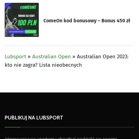
ComeOn kod bonusowy – Bonus 450 zł
Lubsport
»
Australian Open
»
Australian Open 2023:
kto nie zagra? Lista nieobecnych
PUBLIKUJ NA LUBSPORT
Interesujesz się sportem i chciałbyś podzielić się swoimi