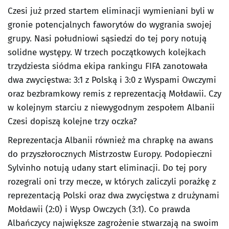
Czesi już przed startem eliminacji wymieniani byli w
gronie potencjalnych faworytów do wygrania swojej
grupy. Nasi południowi sąsiedzi do tej pory notują
solidne występy. W trzech początkowych kolejkach
trzydziesta siódma ekipa rankingu FIFA zanotowała
dwa zwycięstwa: 3:1 z Polską i 3:0 z Wyspami Owczymi
oraz bezbramkowy remis z reprezentacją Mołdawii. Czy
w kolejnym starciu z niewygodnym zespołem Albanii
Czesi dopiszą kolejne trzy oczka?
Reprezentacja Albanii również ma chrapkę na awans
do przyszłorocznych Mistrzostw Europy. Podopieczni
Sylvinho notują udany start eliminacji. Do tej pory
rozegrali oni trzy mecze, w których zaliczyli porażkę z
reprezentacją Polski oraz dwa zwycięstwa z drużynami
Mołdawii (2:0) i Wysp Owczych (3:1). Co prawda
Albańczycy największe zagrożenie stwarzają na swoim