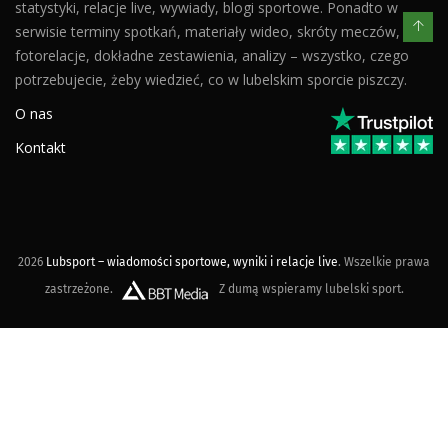
statystyki, relacje live, wywiady, blogi sportowe. Ponadto w
serwisie terminy spotkań, materiały wideo, skróty meczów,
fotorelacje, dokładne zestawienia, analizy – wszystko, czego
potrzebujecie, żeby wiedzieć, co w lubelskim sporcie piszczy.
O nas
Kontakt
2026
Lubsport – wiadomości sportowe, wyniki i relacje live
. Wszelkie prawa
zastrzeżone.
Z dumą wspieramy lubelski sport.