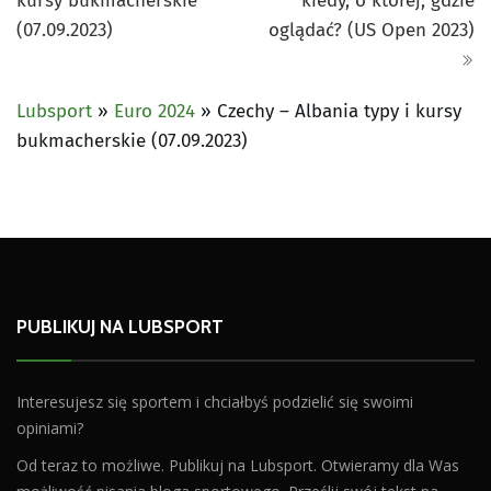
kursy bukmacherskie
kiedy, o której, gdzie
(07.09.2023)
oglądać? (US Open 2023)
Lubsport
»
Euro 2024
»
Czechy – Albania typy i kursy
bukmacherskie (07.09.2023)
PUBLIKUJ NA LUBSPORT
Interesujesz się sportem i chciałbyś podzielić się swoimi
opiniami?
Od teraz to możliwe. Publikuj na Lubsport. Otwieramy dla Was