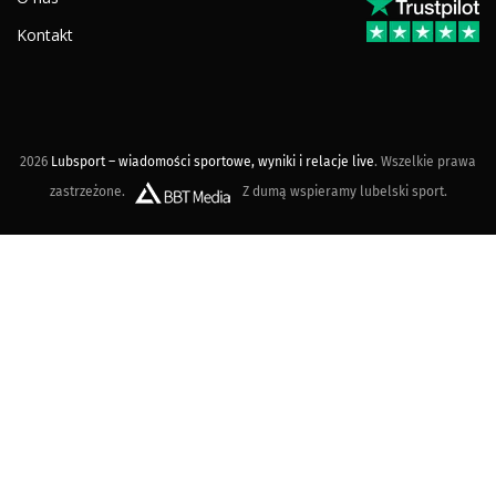
Kontakt
2026
Lubsport – wiadomości sportowe, wyniki i relacje live
. Wszelkie prawa
zastrzeżone.
Z dumą wspieramy lubelski sport.