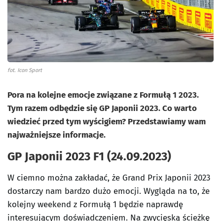
fot. Icon Sport
Pora na kolejne emocje związane z Formułą 1 2023.
Tym razem odbędzie się GP Japonii 2023. Co warto
wiedzieć przed tym wyścigiem? Przedstawiamy wam
najważniejsze informacje.
GP Japonii 2023 F1 (24.09.2023)
W ciemno można zakładać, że Grand Prix Japonii 2023
dostarczy nam bardzo dużo emocji. Wygląda na to, że
kolejny weekend z Formułą 1 będzie naprawdę
interesującym doświadczeniem. Na zwycięską ścieżkę