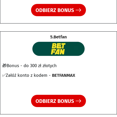
ODBIERZ BONUS
5.Betfan
🎁Bonus - do 300 zł złotych
✅Załóż konto z kodem -
BETFANMAX
ODBIERZ BONUS