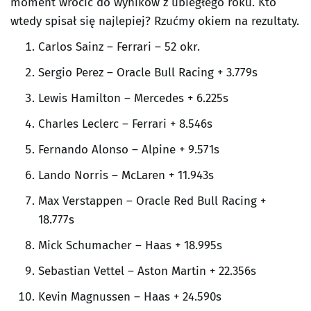
moment wrócić do wyników z ubiegłego roku. Kto
wtedy spisał się najlepiej? Rzućmy okiem na rezultaty.
Carlos Sainz – Ferrari – 52 okr.
Sergio Perez – Oracle Bull Racing + 3.779s
Lewis Hamilton – Mercedes + 6.225s
Charles Leclerc – Ferrari + 8.546s
Fernando Alonso – Alpine + 9.571s
Lando Norris – McLaren + 11.943s
Max Verstappen – Oracle Red Bull Racing +
18.777s
Mick Schumacher – Haas + 18.995s
Sebastian Vettel – Aston Martin + 22.356s
Kevin Magnussen – Haas + 24.590s