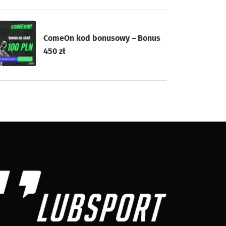
ComeOn kod bonusowy – Bonus
450 zł