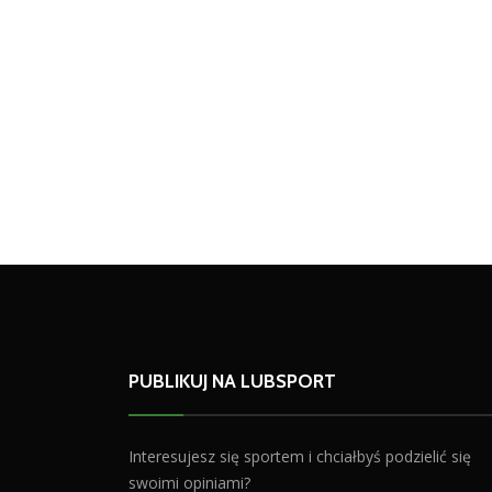
PUBLIKUJ NA LUBSPORT
Interesujesz się sportem i chciałbyś podzielić się
swoimi opiniami?