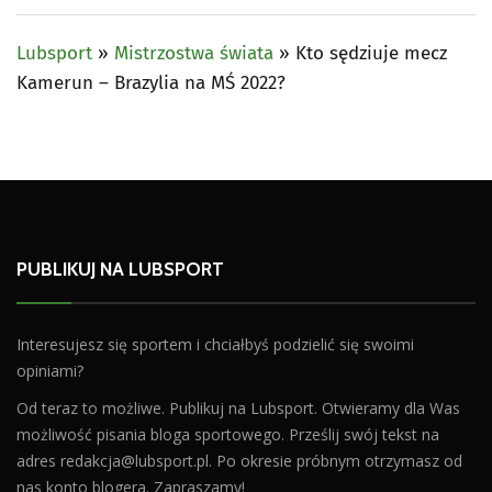
Lubsport
»
Mistrzostwa świata
»
Kto sędziuje mecz
Kamerun – Brazylia na MŚ 2022?
PUBLIKUJ NA LUBSPORT
Interesujesz się sportem i chciałbyś podzielić się swoimi
opiniami?
Od teraz to możliwe. Publikuj na Lubsport. Otwieramy dla Was
możliwość pisania bloga sportowego. Prześlij swój tekst na
adres
redakcja@lubsport.pl
. Po okresie próbnym otrzymasz od
nas konto blogera. Zapraszamy!