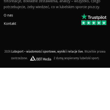
fotorelacje, dokładne zestawienia, analizy – wszystko, czego
potrzebujecie, żeby wiedzieć, co w lubelskim sporcie piszczy.
O nas
Kontakt
2026
Lubsport – wiadomości sportowe, wyniki i relacje live
. Wszelkie prawa
zastrzeżone.
Z dumą wspieramy lubelski sport.